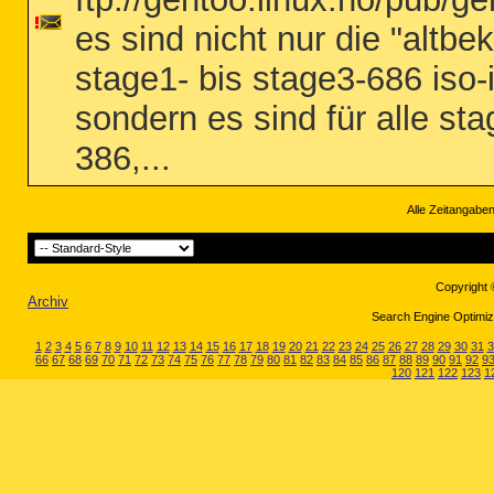
es sind nicht nur die "altb
stage1- bis stage3-686 iso
sondern es sind für alle stag
386,...
Alle Zeitangaben
Copyright 
Archiv
Search Engine Optimiza
1
2
3
4
5
6
7
8
9
10
11
12
13
14
15
16
17
18
19
20
21
22
23
24
25
26
27
28
29
30
31
3
66
67
68
69
70
71
72
73
74
75
76
77
78
79
80
81
82
83
84
85
86
87
88
89
90
91
92
9
120
121
122
123
1