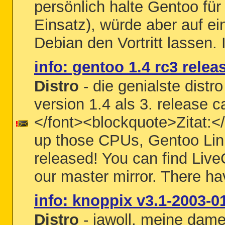
persönlich halte Gentoo für
Einsatz), würde aber auf 
Debian den Vortritt lassen. 
info: gentoo 1.4 rc3 relea
Distro
- die genialste distro
version 1.4 als 3. release c
</font><blockquote>Zitat:</
up those CPUs, Gentoo Lin
released! You can find Live
our master mirror. There h
info: knoppix v3.1-2003-0
Distro
- jawoll, meine dame