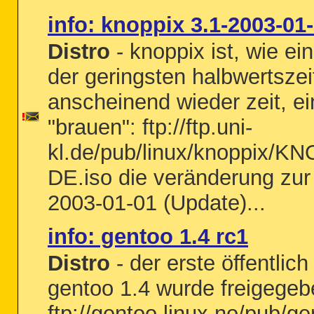
info: knoppix 3.1-2003-01
Distro
- knoppix ist, wie ein
der geringsten halbwertsze
anscheinend wieder zeit, e
"brauen": ftp://ftp.uni-
kl.de/pub/linux/knoppix/K
DE.iso die veränderung zur
2003-01-01 (Update)...
info: gentoo 1.4 rc1
Distro
- der erste öffentlic
gentoo 1.4 wurde freigegeb
ftp://gentoo.linux.no/pub/g