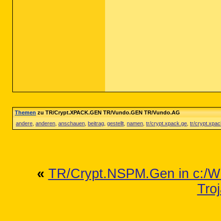
Themen
zu TR/Crypt.XPACK.GEN TR/Vundo.GEN TR/Vundo.AG
andere
,
anderen
,
anschauen
,
beitrag
,
gestellt
,
namen
,
tr/crypt.xpack.ge
,
tr/crypt.xpa
«
TR/Crypt.NSPM.Gen in c:
Tro