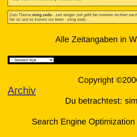
Zum Thema
simg.zedo
-
seit einiger zeit geht bei meinem rechner na
her ist und es kommt nur beim - simg.zedo
...
Alle Zeitangaben in W
Copyright ©200
Archiv
Du betrachtest: si
Search Engine Optimization 