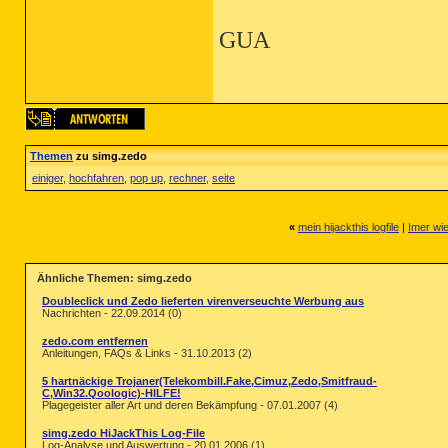
GUA
Themen
zu simg.zedo
einiger
,
hochfahren
,
pop up
,
rechner
,
seite
«
mein hijackthis logfile
|
Imer wie
Ähnliche Themen: simg.zedo
Doubleclick und Zedo lieferten virenverseuchte Werbung aus
Nachrichten - 22.09.2014 (0)
zedo.com entfernen
Anleitungen, FAQs & Links - 31.10.2013 (2)
5 hartnäckige Trojaner(Telekombill.Fake,Cimuz,Zedo,Smitfraud-
C,Win32.Qoologic)-HILFE!
Plagegeister aller Art und deren Bekämpfung - 07.01.2007 (4)
simg.zedo HiJackThis Log-File
Log-Analyse und Auswertung - 20.01.2006 (1)