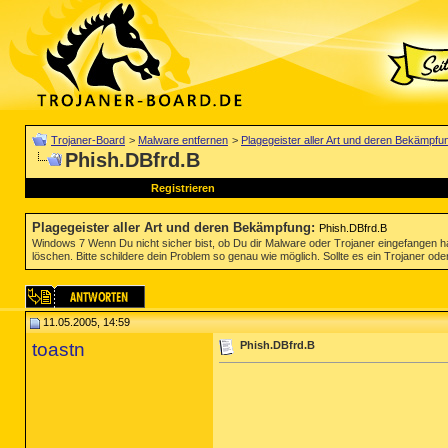
Trojaner-Board
>
Malware entfernen
>
Plagegeister aller Art und deren Bekämpfu
Phish.DBfrd.B
Registrieren
Plagegeister aller Art und deren Bekämpfung
:
Phish.DBfrd.B
Windows 7 Wenn Du nicht sicher bist, ob Du dir Malware oder Trojaner eingefangen ha
löschen. Bitte schildere dein Problem so genau wie möglich. Sollte es ein Trojaner oder
11.05.2005, 14:59
toastn
Phish.DBfrd.B