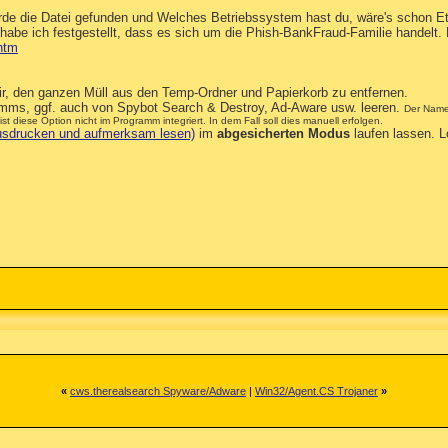
de die Datei gefunden und Welches Betriebssystem hast du, wäre's schon E
abe ich festgestellt, dass es sich um die Phish-BankFraud-Familie handelt. 
.htm
dir, den ganzen Müll aus den Temp-Ordner und Papierkorb zu entfernen.
ramms, ggf. auch von Spybot Search & Destroy, Ad-Aware usw. leeren.
Der Name
 diese Option nicht im Programm integriert. In dem Fall soll dies manuell erfolgen.
 ausdrucken und aufmerksam lesen)
im
abgesicherten Modus
laufen lassen. L
«
cws.therealsearch Spyware/Adware
|
Win32/Agent.CS Trojaner
»