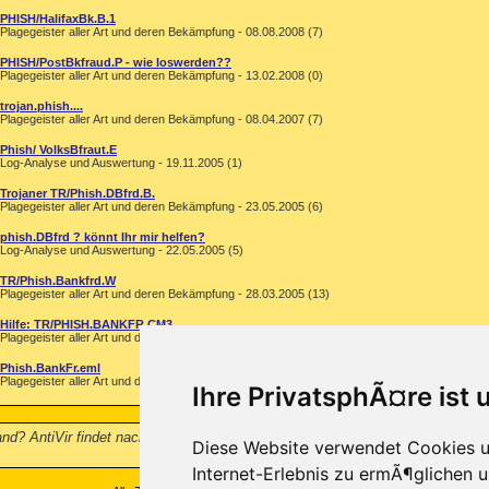
PHISH/HalifaxBk.B.1
Plagegeister aller Art und deren Bekämpfung - 08.08.2008 (7)
PHISH/PostBkfraud.P - wie loswerden??
Plagegeister aller Art und deren Bekämpfung - 13.02.2008 (0)
trojan.phish....
Plagegeister aller Art und deren Bekämpfung - 08.04.2007 (7)
Phish/ VolksBfraut.E
Log-Analyse und Auswertung - 19.11.2005 (1)
Trojaner TR/Phish.DBfrd.B.
Plagegeister aller Art und deren Bekämpfung - 23.05.2005 (6)
phish.DBfrd ? könnt Ihr mir helfen?
Log-Analyse und Auswertung - 22.05.2005 (5)
TR/Phish.Bankfrd.W
Plagegeister aller Art und deren Bekämpfung - 28.03.2005 (13)
Hilfe: TR/PHISH.BANKFR.CM3
Plagegeister aller Art und deren Bekämpfung - 05.03.2005 (2)
Phish.BankFr.eml
Plagegeister aller Art und deren Bekämpfung - 22.12.2004 (16)
Ihre PrivatsphÃ¤re ist 
and? AntiVir findet nach einmaligem suchen nix mehr, trotzdem hab ich kein
Diese Website verwendet Cookies u
Internet-Erlebnis zu ermÃ¶glichen u