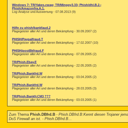
Windows 7: TR/Yakes.cwag; TR/Minggy3.33; Phish/dhl.B.2.;
Phish/Amazonfra.A.1.
Log-Analyse und Auswertung - 07.08.2013 (9)
Hilfe zu phish/bankfaud.2
Plagegeister aller Art und deren Bekämpfung - 30.09.2007 (2)
PHISH/Paypalfraud.T
Plagegeister aller Art und deren Bekämpfung - 17.02.2007 (10)
PHISH/postBkfraud.F
Plagegeister aller Art und deren Bekämpfung - 07.09.2005 (2)
TR/Phish.Ebay.E
Plagegeister aller Art und deren Bekämpfung - 22.05.2005 (2)
TR/Phish.Bankfrd.W
Plagegeister aller Art und deren Bekämpfung - 03.04.2005 (2)
TR/Phish.Bankfrd.W
Plagegeister aller Art und deren Bekämpfung - 28.03.2005 (3)
TR/Phish.Bankfr.CM3 ???
Plagegeister aller Art und deren Bekämpfung - 03.03.2005 (1)
Zum Thema
Phish.DBfrd.B
-
Phish.DBfrd.B:Kennt diesen Trojaner jem
DoS Firewall an ist. - Phish.DBfrd.B
...