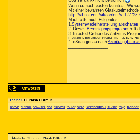
Gott sei dank- nicht persönlich
.
Wenn du noch posten könntest: Wo wur
Mit einer bewährten Glaskugelmethode h
http://vil.nai.com/vil/content/v_127728
Mach bitte noch Folgendes:
1.
Systemwiederherstellung abschalten
2. Dieses
Bereinigungsprogramm
hilft 
3. Infected-Ordner des Antivirus-Prog
Programm. Bei einigen Programmen (z. B. AVPE) ist
4. eScan genau nach
Anleitung (bitte
__________________
Themen
zu Phish.DBfrd.B
antivir
,
aufbau
,
browser
,
dos
,
firewall
,
router
,
seite
,
seitenaufbau
,
suche
,
troja
,
trojaner
Ähnliche Themen: Phish.DBfrd.B