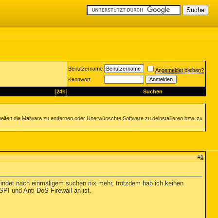
Benutzername
Angemeldet bleiben?
Kennwort
[24h]
Suchen
helfen die Malware zu entfernen oder Unerwünschte Software zu deinstallieren bzw. zu
#
1
findet nach einmaligem suchen nix mehr, trotzdem hab ich keinen
I und Anti DoS Firewall an ist.