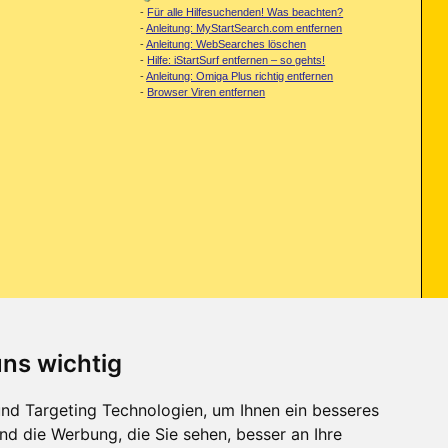
-
Für alle Hilfesuchenden! Was beachten?
-
Anleitung: MyStartSearch.com entfernen
-
Anleitung: WebSearches löschen
-
Hilfe: iStartSurf entfernen – so gehts!
-
Anleitung: Omiga Plus richtig entfernen
-
Browser Viren entfernen
uns wichtig
en Seitenaufbau in meinem Browser wenn am Router die SPI und Anti
nd Targeting Technologien, um Ihnen ein besseres
nd die Werbung, die Sie sehen, besser an Ihre