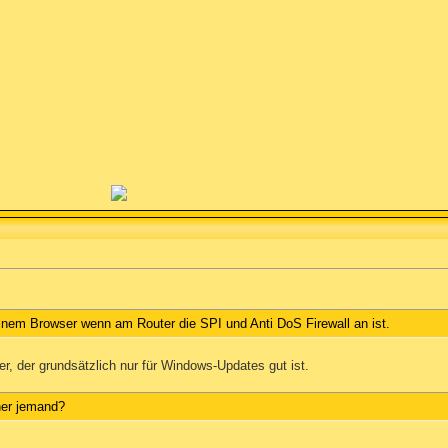
inem Browser wenn am Router die SPI und Anti DoS Firewall an ist.
er, der grundsätzlich nur für Windows-Updates gut ist.
ner jemand?