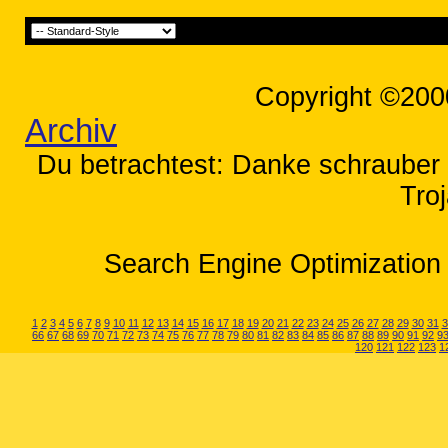
Copyright ©200
Archiv
Du betrachtest: Danke schrauber 
Tro
Search Engine Optimization 
1
2
3
4
5
6
7
8
9
10
11
12
13
14
15
16
17
18
19
20
21
22
23
24
25
26
27
28
29
30
31
3
66
67
68
69
70
71
72
73
74
75
76
77
78
79
80
81
82
83
84
85
86
87
88
89
90
91
92
9
120
121
122
123
1