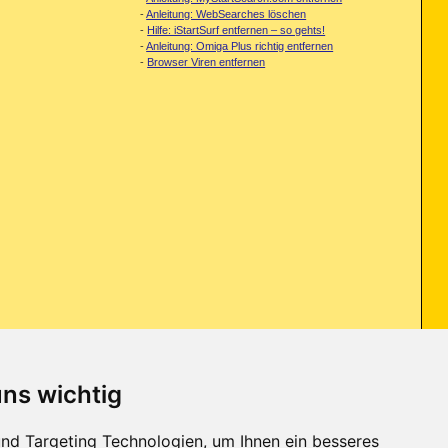
-
Anleitung: WebSearches löschen
-
Hilfe: iStartSurf entfernen – so gehts!
-
Anleitung: Omiga Plus richtig entfernen
-
Browser Viren entfernen
uns wichtig
nd Targeting Technologien, um Ihnen ein besseres
age Repair - Ja oder lieber nicht?
...