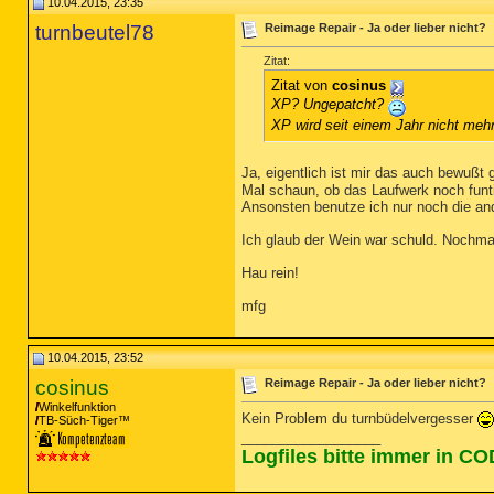
10.04.2015, 23:35
turnbeutel78
Reimage Repair - Ja oder lieber nicht?
Zitat:
Zitat von
cosinus
XP? Ungepatcht?
XP wird seit einem Jahr nicht meh
Ja, eigentlich ist mir das auch bewußt 
Mal schaun, ob das Laufwerk noch funtio
Ansonsten benutze ich nur noch die an
Ich glaub der Wein war schuld. Nochmal
Hau rein!
mfg
10.04.2015, 23:52
cosinus
Reimage Repair - Ja oder lieber nicht?
Winkelfunktion
Kein Problem du turnbüdelvergesser
TB-Süch-Tiger™
__________________
Logfiles bitte immer in C