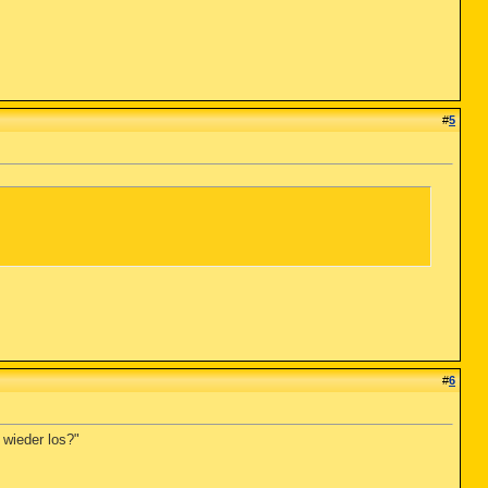
#
5
#
6
 wieder los?"