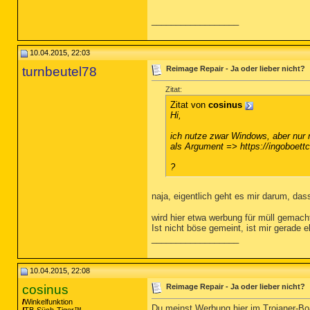
__________________
10.04.2015, 22:03
turnbeutel78
Reimage Repair - Ja oder lieber nicht?
Zitat:
Zitat von
cosinus
Hi,
ich nutze zwar Windows, aber nur 
als Argument => https://ingoboett
?
naja, eigentlich geht es mir darum, d
wird hier etwa werbung für müll gemach
Ist nicht böse gemeint, ist mir gerade e
__________________
10.04.2015, 22:08
cosinus
Reimage Repair - Ja oder lieber nicht?
Winkelfunktion
Du meinst Werbung hier im Trojaner-Bo