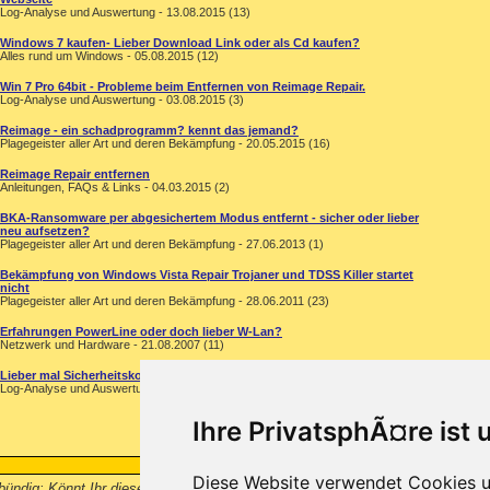
Log-Analyse und Auswertung - 13.08.2015 (13)
Windows 7 kaufen- Lieber Download Link oder als Cd kaufen?
Alles rund um Windows - 05.08.2015 (12)
Win 7 Pro 64bit - Probleme beim Entfernen von Reimage Repair.
Log-Analyse und Auswertung - 03.08.2015 (3)
Reimage - ein schadprogramm? kennt das jemand?
Plagegeister aller Art und deren Bekämpfung - 20.05.2015 (16)
Reimage Repair entfernen
Anleitungen, FAQs & Links - 04.03.2015 (2)
BKA-Ransomware per abgesichertem Modus entfernt - sicher oder lieber
neu aufsetzen?
Plagegeister aller Art und deren Bekämpfung - 27.06.2013 (1)
Bekämpfung von Windows Vista Repair Trojaner und TDSS Killer startet
nicht
Plagegeister aller Art und deren Bekämpfung - 28.06.2011 (23)
Erfahrungen PowerLine oder doch lieber W-Lan?
Netzwerk und Hardware - 21.08.2007 (11)
Lieber mal Sicherheitskontrolle ...
Log-Analyse und Auswertung - 14.10.2005 (1)
Ihre PrivatsphÃ¤re ist 
Diese Website verwendet Cookies u
 bündig: Könnt Ihr diese Software empfehlen? Pro und Contra bitte. mfg - Reim