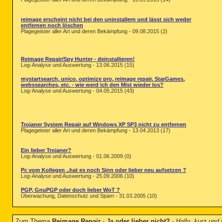
reimage erscheint nicht bei den uninstallern und lässt sich weder
entfernen noch löschen
Plagegeister aller Art und deren Bekämpfung - 09.08.2015 (2)
Reimage Repair/Spy Hunter - deinstallieren!
Log-Analyse und Auswertung - 13.06.2015 (15)
mystartsearch, unico, optimize pro, reimage repair, StarGames,
webssearches, etc. - wie werd ich den Mist wieder los?
Log-Analyse und Auswertung - 04.05.2015 (43)
Trojaner System Repair auf Windows XP SP3 nicht zu entfernen
Plagegeister aller Art und deren Bekämpfung - 13.04.2013 (17)
Ein lieber Trojaner?
Log-Analyse und Auswertung - 01.06.2009 (0)
Pc vom Kollegen ..hat es noch Sinn oder lieber neu aufsetzen ?
Log-Analyse und Auswertung - 25.09.2006 (10)
PGP, GnuPGP oder doch lieber WoT ?
Überwachung, Datenschutz und Spam - 31.03.2005 (10)
Zum Thema
Reimage Repair - Ja oder lieber nicht?
-
Hallo, kurz und