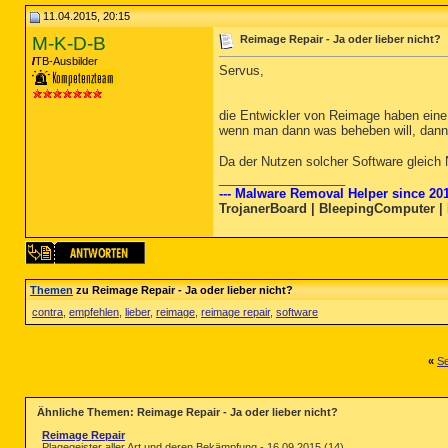
11.04.2015, 20:15
M-K-D-B
Reimage Repair - Ja oder lieber nicht?
TB-Ausbilder
Servus,
die Entwickler von Reimage haben eine 
wenn man dann was beheben will, dann 
Da der Nutzen solcher Software gleich
__________________
--- Malware Removal Helper since 201
TrojanerBoard | BleepingComputer |
Themen
zu Reimage Repair - Ja oder lieber nicht?
contra
,
empfehlen
,
lieber
,
reimage
,
reimage repair
,
software
«
Se
Ähnliche Themen: Reimage Repair - Ja oder lieber nicht?
Reimage Repair
Plagegeister aller Art und deren Bekämpfung - 16.09.2015 (14)