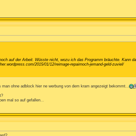
noch auf der Arbeit. Wüsste nicht, wozu ich das Programm bräuchte. Kann da
cher.wordpress.com/2015/01/12/reimage-repairnoch-jemand-geld-zuviel/
ass man ohne adblock hier ne werbung von dem kram angezeigt bekommt...
t?
ben mal so auf gefallen...
ard?