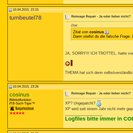
10.04.2015, 23:15
turnbeutel78
Reimage Repair - Ja oder lieber nicht?
Zitat:
Zitat von
cosinus
Dann stellst du die falsche Frage.
JA, SORRY!!! ICH TROTTEL, hatte von
THEMA hat sich denn selbstverständlich
10.04.2015, 23:26
cosinus
Reimage Repair - Ja oder lieber nicht?
Winkelfunktion
XP? Ungepatcht?
TB-Süch-Tiger™
XP wird seit einem Jahr nicht mehr ge
__________________
Logfiles bitte immer in C