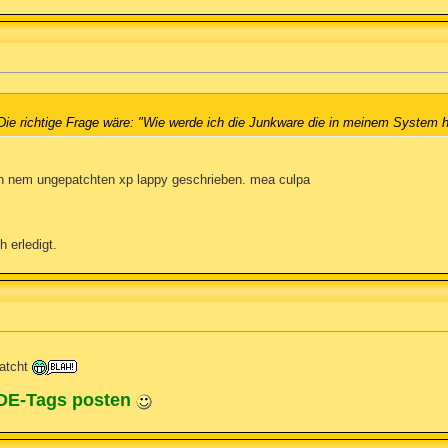
 Die richtige Frage wäre: "Wie werde ich die Junkware die in meinem System h
 nem ungepatchten xp lappy geschrieben. mea culpa
 erledigt.
patcht
ODE-Tags posten