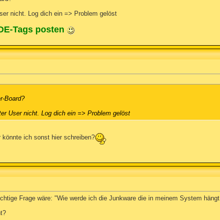
User nicht. Log dich ein => Problem gelöst
ODE-Tags posten
er-Board?
rter User nicht. Log dich ein => Problem gelöst
er könnte ich sonst hier schreiben?
 richtige Frage wäre: "Wie werde ich die Junkware die in meinem System hängt
ht?