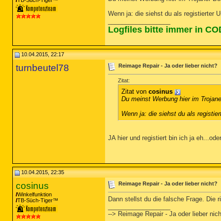
TB-Süch-Tiger™
Wenn ja: die siehst du als registierter 
__________________
Logfiles bitte immer in C
10.04.2015, 22:17
turnbeutel78
Reimage Repair - Ja oder lieber nicht?
Zitat:
Zitat von
cosinus
Du meinst Werbung hier im Trojan
Wenn ja: die siehst du als registie
JA hier und registiert bin ich ja eh...od
10.04.2015, 22:35
cosinus
Reimage Repair - Ja oder lieber nicht?
Winkelfunktion
Dann stellst du die falsche Frage. Die
TB-Süch-Tiger™
__________________
--> Reimage Repair - Ja oder lieber nic