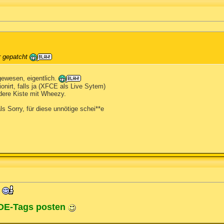
r gepatcht
gewesen, eigentlich.
nirt, falls ja (XFCE als Live Sytem)
dere Kiste mit Wheezy.
s Sorry, für diese unnötige schei**e
ODE-Tags posten