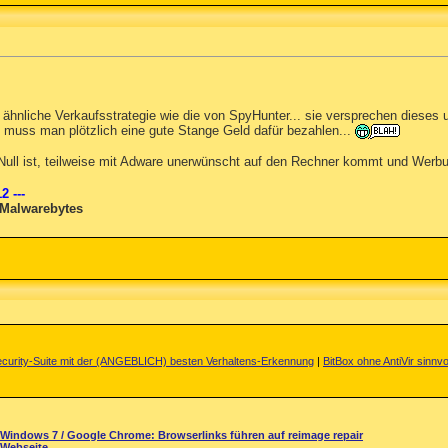
ähnliche Verkaufsstrategie wie die von SpyHunter... sie versprechen dieses
muss man plötzlich eine gute Stange Geld dafür bezahlen...
 Null ist, teilweise mit Adware unerwünscht auf den Rechner kommt und Werbu
2 ---
 Malwarebytes
curity-Suite mit der (ANGEBLICH) besten Verhaltens-Erkennung
|
BitBox ohne AntiVir sinnvo
Windows 7 / Google Chrome: Browserlinks führen auf reimage repair
Webseite