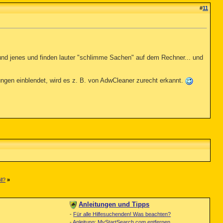
#
11
 und jenes und finden lauter "schlimme Sachen" auf dem Rechner... und
ngen einblendet, wird es z. B. von AdwCleaner zurecht erkannt.
ll?
»
Anleitungen und Tipps
-
Für alle Hilfesuchenden! Was beachten?
-
Anleitung: MyStartSearch.com entfernen