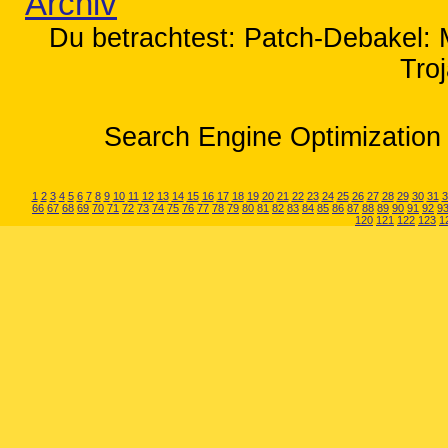
Archiv
Du betrachtest: Patch-Debakel: M
Tro
Search Engine Optimization 
1
2
3
4
5
6
7
8
9
10
11
12
13
14
15
16
17
18
19
20
21
22
23
24
25
26
27
28
29
30
31
3
66
67
68
69
70
71
72
73
74
75
76
77
78
79
80
81
82
83
84
85
86
87
88
89
90
91
92
9
120
121
122
123
1