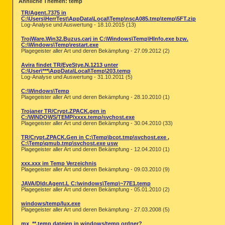
Ähnliche Themen: temp
TR/Agent.7375 in
C:\Users\HerrTest\AppData\Local\Temp\nscA085.tmp\temp\5FT.zip
Log-Analyse und Auswertung - 18.10.2015 (13)
TrojWare.Win32.Buzus.carj in C:\Windows\Temp\HInfo.exe bzw.
C:\Windows\Temp\restart.exe
Plagegeister aller Art und deren Bekämpfung - 27.09.2012 (2)
Avira findet TR/EyeStye.N.1213 unter
C:\User\***\AppData\Local\Temp\203.temp
Log-Analyse und Auswertung - 31.10.2011 (5)
C:\Windows\Temp
Plagegeister aller Art und deren Bekämpfung - 28.10.2010 (1)
Trojaner TR/Crypt.ZPACK.gen in
C:/WINDOWS/TEMP/xxxx.temp/svchost.exe
Plagegeister aller Art und deren Bekämpfung - 30.04.2010 (33)
TR/Crypt.ZPACK.Gen in C:\Temp\bcot.tmp\svchost.exe ,
C:\Temp\qmub.tmp\svchost.exe usw
Plagegeister aller Art und deren Bekämpfung - 12.04.2010 (1)
xxx.xxx im Temp Verzeichnis
Plagegeister aller Art und deren Bekämpfung - 09.03.2010 (9)
JAVA/Dldr.Agent.L C:\windows\Temp\~77E1.temp
Plagegeister aller Art und deren Bekämpfung - 05.01.2010 (2)
windows/temp/lux.exe
Plagegeister aller Art und deren Bekämpfung - 27.03.2008 (5)
mx_**.temp dateien in windows/temp ordner?