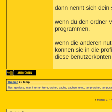
dann nennt sich dei
wenn du den ordner v
programmen.
wenn die anderen nut
können sie in die prof
diese benutzerkonten
Themen
zu temp
files
,
gewisse
,
inter
,
interne
,
leere
,
ordner
,
sache
,
sachen
,
temp
,
temp ordner
,
tempora
«
Mozilla 1.7.7