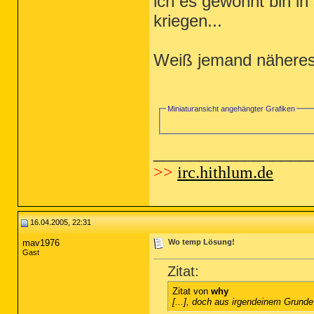
ich es gewohnt bin in
kriegen...
Weiß jemand nähere
Miniaturansicht angehängter Grafiken
_________________
>>
irc.hithlum.de
16.04.2005, 22:31
mav1976
Wo temp Lösung!
Gast
Zitat:
Zitat von
why
[...], doch aus irgendeinem Grunde 