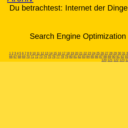
Du betrachtest: Internet der Dinge
Search Engine Optimization 
1
2
3
4
5
6
7
8
9
10
11
12
13
14
15
16
17
18
19
20
21
22
23
24
25
26
27
28
29
30
31
3
66
67
68
69
70
71
72
73
74
75
76
77
78
79
80
81
82
83
84
85
86
87
88
89
90
91
92
9
120
121
122
123
1