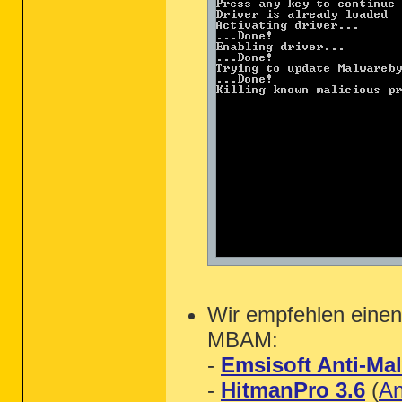
Wir empfehlen einen
MBAM:
-
Emsisoft Anti-Ma
-
HitmanPro 3.6
(
An