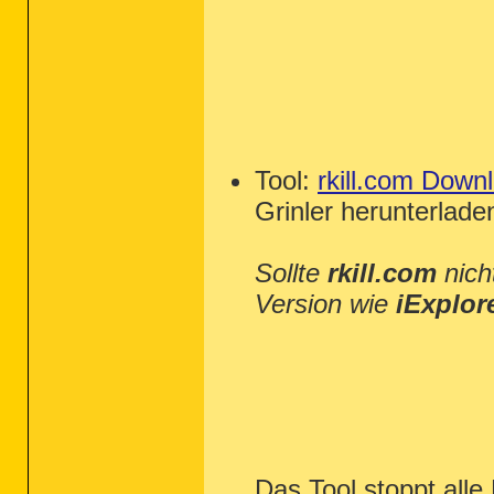
Tool:
rkill.com Down
Grinler herunterlade
Sollte
rkill.com
nich
Version wie
iExplor
Das Tool stoppt all