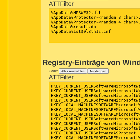
ATTFilter
%AppData%NPSWF32.dll

%AppData%Protector-<random 3 chars>.
%AppData%Protector-<random 4 chars>.
%AppData%result.db

%AppData%1st$0l3th1s.cnf

Registry-Einträge von Win
Code:
Alles auswählen
Aufklappen
ATTFilter
HKEY_CURRENT_USERSoftwareMicrosoftW
HKEY_CURRENT_USERSoftwareMicrosoftWi
HKEY_CURRENT_USERSoftwareMicrosoftW
HKEY_CURRENT_USERSoftwareMicrosoftWi
HKEY_LOCAL_MACHINESOFTWAREMicrosoft
HKEY_LOCAL_MACHINESOFTWAREMicrosoft
HKEY_LOCAL_MACHINESOFTWAREMicrosoftW
HKEY_CURRENT_USERSoftwareMicrosoftWi
HKEY_CURRENT_USERSoftwareMicrosoftWi
HKEY_CURRENT_USERSoftwareMicrosoftWi
HKEY_CURRENT_USERSoftwareASProtect

HKEY_LOCAL_MACHINESOFTWAREMicrosoft