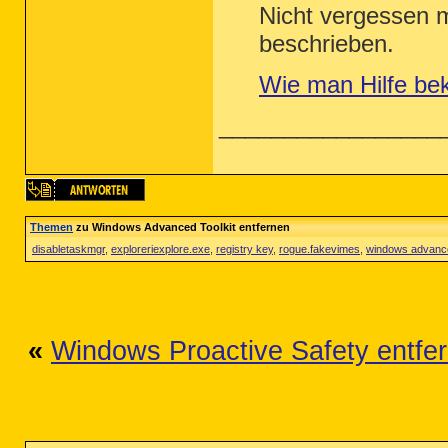
Nicht vergessen m
beschrieben.
Wie man Hilfe be
_________________
Themen
zu Windows Advanced Toolkit entfernen
disabletaskmgr
,
exploreriexplore.exe
,
registry key
,
rogue.fakevimes
,
windows advance
«
Windows Proactive Safety entfe