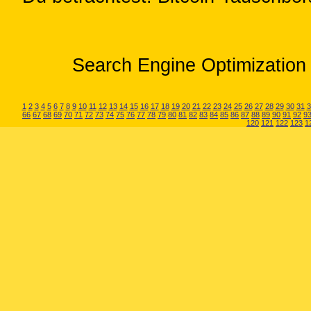
Search Engine Optimization 
1
2
3
4
5
6
7
8
9
10
11
12
13
14
15
16
17
18
19
20
21
22
23
24
25
26
27
28
29
30
31
3
66
67
68
69
70
71
72
73
74
75
76
77
78
79
80
81
82
83
84
85
86
87
88
89
90
91
92
9
120
121
122
123
1