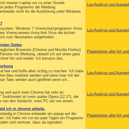
eit ich meinen Laptop vor ca einer Stunde
Log-Analyse und Auswer
en jedes Programms die Meldung
eder nicht für die Ausführung unter Windows
s7
bssystem: Windows 7 Virenschutzprogramm: Avira
Log-Analyse und Auswer
s Virenscanners Avira Anti Virus die letzten
ich zum Neustarten aufgefordert,...
isten Seiten
 möglichen Browsern (Chrome und Mozilla Firefox)
Plagegeister aller Art u
 Fenster mit Werbung, obwohl ich auf einen ganz
hner hin und weider. Ich benutze das...
 Werbung
l hier und hoffe alles richtig zu machen. Ich habe
Log-Analyse und Auswer
rter blau markiert werden und wenn man mit der
ue Tabs werden auch geöffnet wenn ich...
bung und auch mein Chrome hat sehr an
Log-Analyse und Auswer
funktioniert ist mein uralter Opera (12.17), der
te nun den Verdacht, mein PC sei von einem...
ld ich in chrome arbeite.
h ständig in Chrome entweder ein popup auf der
Plagegeister aller Art u
 bin. Ich habe mir vor ein paar Tagen ein Programm
laden und vermute, dass da irgendein...