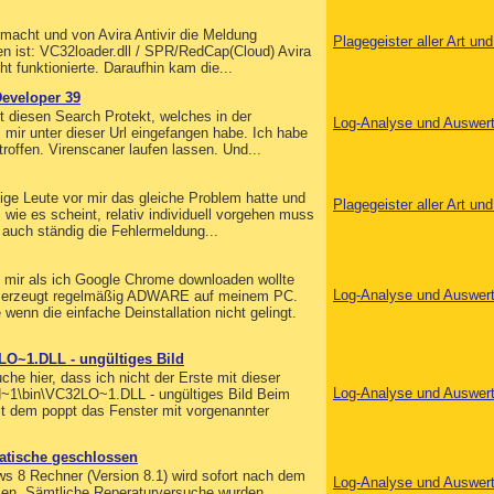
macht und von Avira Antivir die Meldung
Plagegeister aller Art u
n ist: VC32loader.dll / SPR/RedCap(Cloud) Avira
ht funktionierte. Daraufhin kam die...
Developer 39
t diesen Search Protekt, welches in der
Log-Analyse und Auswer
s mir unter dieser Url eingefangen habe. Ich habe
roffen. Virenscaner laufen lassen. Und...
ige Leute vor mir das gleiche Problem hatte und
Plagegeister aller Art u
wie es scheint, relativ individuell vorgehen muss
 auch ständig die Fehlermeldung...
e mir als ich Google Chrome downloaden wollte
Log-Analyse und Auswer
se erzeugt regelmäßig ADWARE auf meinem PC.
enn die einfache Deinstallation nicht gelingt.
1.DLL - ungültiges Bild
he hier, dass ich nicht der Erste mit dieser
Log-Analyse und Auswer
bin\VC32LO~1.DLL - ungültiges Bild Beim
t dem poppt das Fenster mit vorgenannter
atische geschlossen
 8 Rechner (Version 8.1) wird sofort nach dem
Log-Analyse und Auswer
en. Sämtliche Reperaturversuche wurden