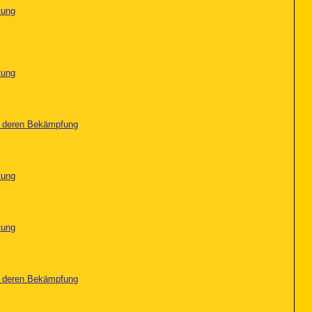
tung
tung
nd deren Bekämpfung
tung
tung
nd deren Bekämpfung