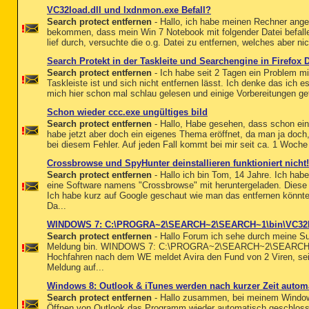
VC32load.dll und lxdnmon.exe Befall?
Search protect entfernen
- Hallo, ich habe meinen Rechner ange
bekommen, dass mein Win 7 Notebook mit folgender Datei befalle
lief durch, versuchte die o.g. Datei zu entfernen, welches aber nic
Search Protekt in der Taskleite und Searchengine in Firefox 
Search protect entfernen
- Ich habe seit 2 Tagen ein Problem mi
Taskleiste ist und sich nicht entfernen lässt. Ich denke das ich e
mich hier schon mal schlau gelesen und einige Vorbereitungen get
Schon wieder ccc.exe ungültiges bild
Search protect entfernen
- Hallo, Habe gesehen, dass schon ein
habe jetzt aber doch ein eigenes Thema eröffnet, da man ja doch, 
bei diesem Fehler. Auf jeden Fall kommt bei mir seit ca. 1 Woche
Crossbrowse und SpyHunter deinstallieren funktioniert nicht!
Search protect entfernen
- Hallo ich bin Tom, 14 Jahre. Ich hab
eine Software namens "Crossbrowse" mit heruntergeladen. Die
Ich habe kurz auf Google geschaut wie man das entfernen könnte w
Da...
WINDOWS 7: C:\PROGRA~2\SEARCH~2\SEARCH~1\bin\VC32LO~
Search protect entfernen
- Hallo Forum ich sehe durch meine Suc
Meldung bin. WINDOWS 7: C:\PROGRA~2\SEARCH~2\SEARCH~1\
Hochfahren nach dem WE meldet Avira den Fund von 2 Viren, sei
Meldung auf...
Windows 8: Outlook & iTunes werden nach kurzer Zeit autom
Search protect entfernen
- Hallo zusammen, bei meinem Windows
Öffnen von Outlook das Programm wieder automatisch geschloss