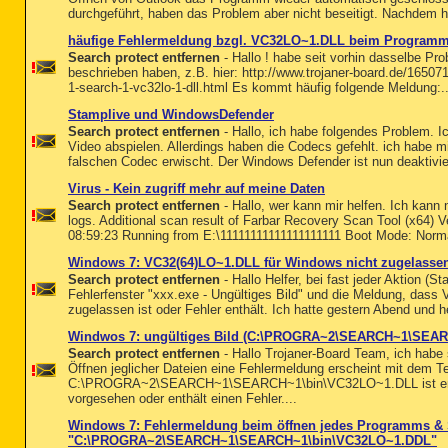
durchgeführt, haben das Problem aber nicht beseitigt. Nachdem heut
häufige Fehlermeldung bzgl. VC32LO~1.DLL beim Programm
Search protect entfernen
- Hallo ! habe seit vorhin dasselbe Pr
beschrieben haben, z.B. hier: http://www.trojaner-board.de/165071
1-search-1-vc32lo-1-dll.html Es kommt häufig folgende Meldung:..
Stamplive und WindowsDefender
Search protect entfernen
- Hallo, ich habe folgendes Problem. Ic
Video abspielen. Allerdings haben die Codecs gefehlt. ich habe 
falschen Codec erwischt. Der Windows Defender ist nun deaktiviert
Virus - Kein zugriff mehr auf meine Daten
Search protect entfernen
- Hallo, wer kann mir helfen. Ich kann 
logs. Additional scan result of Farbar Recovery Scan Tool (x64) 
08:59:23 Running from E:\11111111111111111111 Boot Mode: Norm
Windows 7: VC32(64)LO~1.DLL für Windows nicht zugelassen 
Search protect entfernen
- Hallo Helfer, bei fast jeder Aktion (
Fehlerfenster "xxx.exe - Ungültiges Bild" und die Meldung, das
zugelassen ist oder Fehler enthält. Ich hatte gestern Abend und h
Windwos 7: ungültiges Bild (C:\PROGRA~2\SEARCH~1\SEA
Search protect entfernen
- Hallo Trojaner-Board Team, ich habe
Öffnen jeglicher Dateien eine Fehlermeldung erscheint mit dem Te
C:\PROGRA~2\SEARCH~1\SEARCH~1\bin\VC32LO~1.DLL ist entwe
vorgesehen oder enthält einen Fehler....
Windows 7: Fehlermeldung beim öffnen jedes Programms & 
"C:\PROGRA~2\SEARCH~1\SEARCH~1\bin\VC32LO~1.DDL"