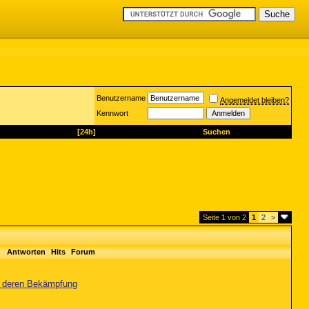
Benutzername
Angemeldet bleiben?
Kennwort
[24h]
Suchen
Seite 1 von 2
1
2
>
Antworten
Hits
Forum
nd deren Bekämpfung