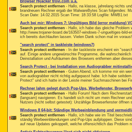
Browser Hijacker trovi.com u.a.
Search protect entfernen
- Hallo, na klasse, jahrelang nichts un
brandneuen Rechner ergab der MalwareBytes Scan folgendes: M
Scan Date: 14.02.2015 Scan Time: 18:33:58 Logfile: MWB1.txt
Auch bei mir: Windows 7: Ungültiges Bild (error meldung) 
Search protect entfernen
- Hallo, ich habe das gleiche Problem 
http://www.trojaner-board.de/163507-windows-7-ungueltiges-bild
ich bereits durchlaufen lassen. Vielen Dank schon mal im voraus!
"search protect" in taskleiste (windows7)
Search protect entfernen
- In der taskleiste erscheint ein "searc
auf. Einige andere ungewünschte Programme, die wahrscheinlich z
Deinstallation und Aufräumen des Browsers entfernen aber dieses b
Search Protect - bei Installation von Audiograbber mitinstalli
Search protect entfernen
- Guten Abend, ich komme mir ein wenig 
von audiograbber nicht richtig aufgepasst habe. Ich habe seitde
Protect" und ich hatte in der Leiste meiner Suchmaschinen bei Fi
Rechner lahm gelegt durch Pop-Ups, Werbefenster, Browserf
Search protect entfernen
- Hallo Forum! Nach dem Rechnerstart 
(langsam) navigieren. Es handelt sich nicht um mein Rechner un
Nutzers (nicht selbst getestet): Unzählige Browserfenster öffnen s
Windows 8 64-bit: Ständige Werbeeinblendung und vermeidli
Search protect entfernen
- Hallo, ich habe wie im Titel beschri
ständig Werbeeinblendungen und Pop-Ups aufploppen. Diese sind 
auf neue Updates gekoppelt, welche offensichtlich das Problem n
Antivir Echtzeitscanner lässt sich nicht aktivieren