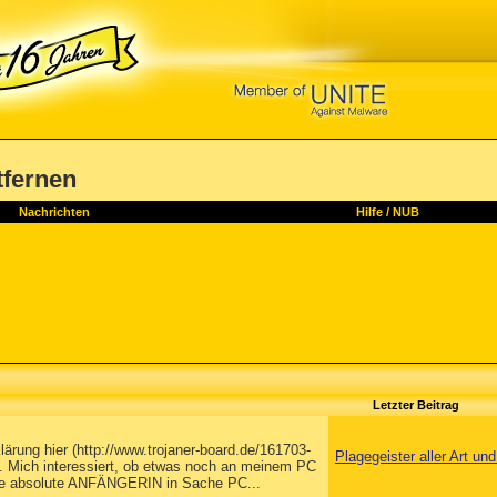
tfernen
Nachrichten
Hilfe
/
NUB
Letzter Beitrag
lärung hier (http://www.trojaner-board.de/161703-
Plagegeister aller Art u
 Mich interessiert, ob etwas noch an meinem PC
eine absolute ANFÄNGERIN in Sache PC...