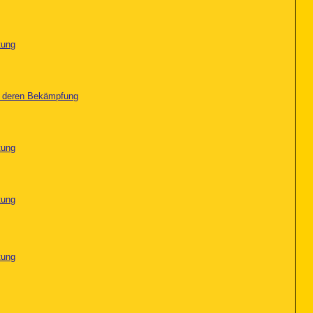
tung
nd deren Bekämpfung
tung
tung
tung