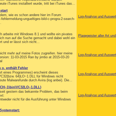
e iTunes installiert wurde, tritt bei iTunes das...
start
oblem, wie es schon andere hier im Forum
Log-Analyse und Auswer
-fehlermeldung-ungueltiges-bild-c-progra-2-search-
.
h arbeite mit Windows 8.1 und wollte ein pivates
Plagegeister aller Art u
mich nun auf die Suche gemacht und dabei wohl ein
 und er lässt sich nicht...
nicht mehr auf meine Fotos zugreifen. hier meine
Log-Analyse und Auswer
Version: 11-03-2015 Ran by jimbo at 2015-03-20
al
o. enthält Fehler
Start eines Programmes) erscheint dieses
Log-Analyse und Auswer
s VC32(bzw. 64)LO~1.DLL für Windows nicht
eute Malwarefunde durch Avira (log anbei). Die...
RCH~1\bin\VC32LO~1.DLL)
 seit gestern das bekannte Problem, das beim
Log-Analyse und Auswer
xt:
der nicht für die Ausführung unter Windows
Systemstart: