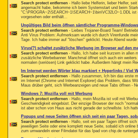
Search protect entfernen
- Hallo liebe Helferin, lieber Helfer, s
angemacht habe, bekomme ich beim Systemstart und beim Start
"C:\PROGRA~2\SEARCH~1\SEARCH~1\bin\VC32LO~1.DDL ist entw
vorgesehen oder enthält...
Ungültiges Bild beim öffnen sämtlicher Programme-Window
Search protect entfernen
- Liebes Trojaner-Board Team! Betrie
Anti Virus Problem: Aufmerksam wurde ich durch Virenfunde meine
Tage. Ich habe immer auf "löschen" geklickt. Heute Abend wurde 
Virus(?) schaltet zusätzliche Werbung im Browser auf den me
Search protect entfernen
- Hallo, Ich habe seit kurzem in allen
zusätzliche Werbebanner. Manchmal öffnet sich auch ein weiters
normalen (seriösen) Link geklickt habe. Außerdem hängt mein Rec
Im Internet werden Wörter blau markiert + Hyperlinks / Viel
Search protect entfernen
- Hallo zusammen, Ich bin das erste ma
im Internet (Chrome und Internet Explorer) das Problem, dass Wö
Maus drüber geht, sich Werbeanzeigen und neue Tabs öffnen - Ne
Windows 7: Mozilla voll mit Werbung
Search protect entfernen
- Hallo, mein Mozilla ist voll mit Wer
Geschwindigkeit eingebüst. Der einzige Browser der noch "normal" 
ist aber schon von Haus aus nicht gerade der schnellste. Ich hat
Popups und neue Seiten öffnen sich seit ein paar Tagen, soba
Search protect entfernen
- Hallo, seit ein paar Tagen öffnet sic
jeweiligen Seite oder eine komplett neue Seite, sobald ich online
zum umwandeln einer Filmdatei für das Ipad von chip.de runterge