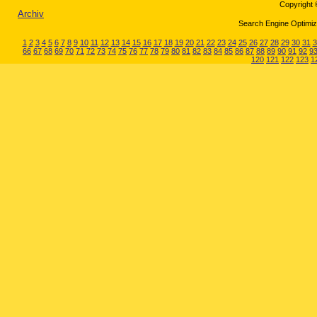
Copyright 
Archiv
Search Engine Optimiza
1
2
3
4
5
6
7
8
9
10
11
12
13
14
15
16
17
18
19
20
21
22
23
24
25
26
27
28
29
30
31
3
66
67
68
69
70
71
72
73
74
75
76
77
78
79
80
81
82
83
84
85
86
87
88
89
90
91
92
9
120
121
122
123
1