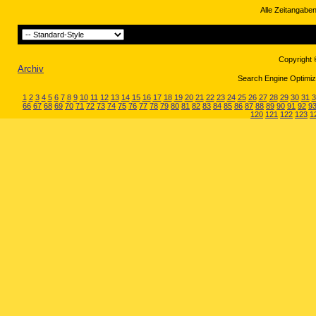
Alle Zeitangaben
Copyright 
Archiv
Search Engine Optimiza
1
2
3
4
5
6
7
8
9
10
11
12
13
14
15
16
17
18
19
20
21
22
23
24
25
26
27
28
29
30
31
3
66
67
68
69
70
71
72
73
74
75
76
77
78
79
80
81
82
83
84
85
86
87
88
89
90
91
92
9
120
121
122
123
1