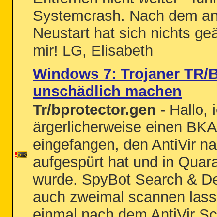
Systemcrash. Nach dem an
Neustart hat sich nichts geä
mir! LG, Elisabeth
Windows 7: Trojaner TR/
unschädlich machen
Tr/bprotector.gen
- Hallo, 
ärgerlicherweise einen BKA
eingefangen, den AntiVir n
aufgespürt hat und in Qua
wurde. SpyBot Search & De
auch zweimal scannen lass
einmal nach dem AntiVir Sca