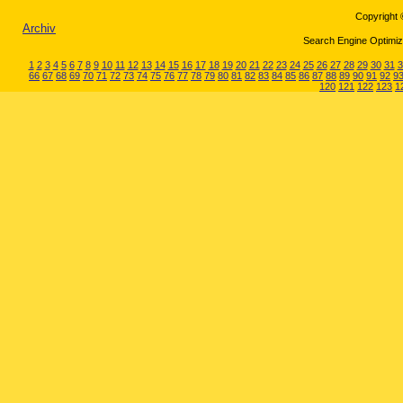
Copyright 
Archiv
Search Engine Optimiza
1
2
3
4
5
6
7
8
9
10
11
12
13
14
15
16
17
18
19
20
21
22
23
24
25
26
27
28
29
30
31
3
66
67
68
69
70
71
72
73
74
75
76
77
78
79
80
81
82
83
84
85
86
87
88
89
90
91
92
9
120
121
122
123
1