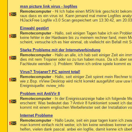
msn picture link virus - logfiles
Remotecomputer
- Hi Ich habe einen MSN link geschickt bekom
raus dass es ein virus ist. Kann jemand mal meine Logfiles anal
HiJackFree Logfile v3.0 Scan gespeichert um 13:30:42, am 20.03
Einwahl gestört
Remotecomputer
- Hallo, seit einigen Tagen habe ich ein Probl
keine fehler in der Hardware bis zu meinem rechner fand, mein Mo
scheint, versuche ich es hier einmal, ob vielleicht ein Befall mit S
Starke Probleme mit der Internetverbindung
Remotecomputer
- Hallo an alle, ich hab seit einiger Zeit ein 
dies mit nem Trojaner oder so zu tun haben muss. Da ich aber s
Fachleute wenden :-). Problem: Wenn ich online spiele kommt es g
Virus? Trojaner? PC spinnt total!
Remotecomputer
- Hallo, seit einiger Zeit spinnt mein Rechne
wie z.Bsp. nView Desktop wird nicht korrekt ausgeführt usw usw F
Ereignisquelle: nview_info
Problem mit AntiVir 8
Remotecomputer
- In der Ereignissanzeige habe ich folgende M
erscheint: Was bedeutet das ? Antivir 8 funktioniert soweit ich 
kommt mit einem englischen Werbefenster seit der Installation 
Internet Probleme
Remotecomputer
- Hallo Leute, seit ein paar tagen kann ich zwa
man kommt einfach nicht weiter, ich bin keine windows kenner un
helfen, vielen dank pascal. anbei ein logfile, damit kenne ich über