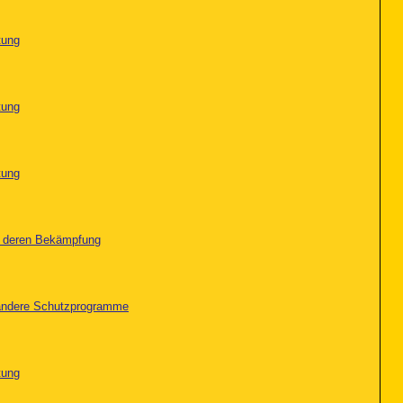
tung
tung
tung
nd deren Bekämpfung
d andere Schutzprogramme
tung