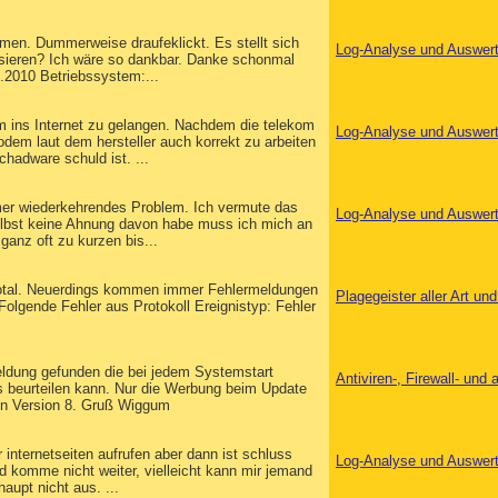
men. Dummerweise draufeklickt. Es stellt sich
Log-Analyse und Auswer
ysieren? Ich wäre so dankbar. Danke schonmal
.2010 Betriebssystem:...
em ins Internet zu gelangen. Nachdem die telekom
Log-Analyse und Auswer
dem laut dem hersteller auch korrekt zu arbeiten
chadware schuld ist. ...
immer wiederkehrendes Problem. Ich vermute das
Log-Analyse und Auswer
elbst keine Ahnung davon habe muss ich mich an
anz oft zu kurzen bis...
r total. Neuerdings kommen immer Fehlermeldungen
Plagegeister aller Art u
olgende Fehler aus Protokoll Ereignistyp: Fehler
eldung gefunden die bei jedem Systemstart
Antiviren-, Firewall- un
das beurteilen kann. Nur die Werbung beim Update
von Version 8. Gruß Wiggum
r internetseiten aufrufen aber dann ist schluss
Log-Analyse und Auswer
d komme nicht weiter, vielleicht kann mir jemand
haupt nicht aus. ...