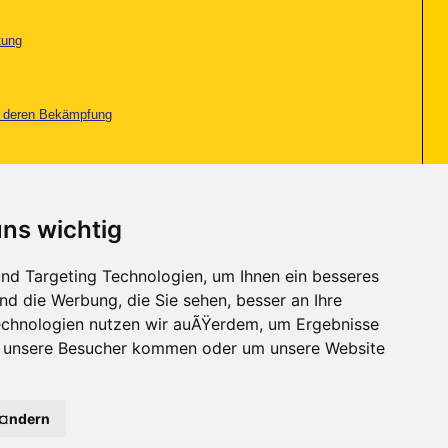
tung
nd deren Bekämpfung
nd deren Bekämpfung
uns wichtig
d andere Schutzprogramme
nd Targeting Technologien, um Ihnen ein besseres
nd die Werbung, die Sie sehen, besser an Ihre
Seite 2 von 2
<
1
2
chnologien nutzen wir auÃŸerdem, um Ergebnisse
r unsere Besucher kommen oder um unsere Website
Kontakt
-
Trojaner-Board
-
Archiv
-
Datenschutzerklärung
-
Nach oben
Ã¤ndern