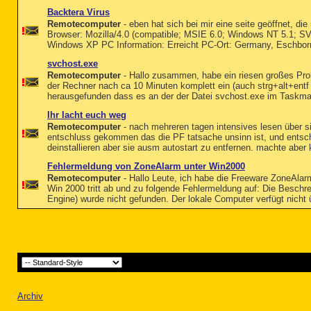
Backtera Virus
Remotecomputer
- eben hat sich bei mir eine seite geöffnet, di
Browser: Mozilla/4.0 (compatible; MSIE 6.0; Windows NT 5.1; SV
Windows XP PC Information: Erreicht PC-Ort: Germany, Eschborn
svchost.exe
Remotecomputer
- Hallo zusammen, habe ein riesen großes Probl
der Rechner nach ca 10 Minuten komplett ein (auch strg+alt+entf
herausgefunden dass es an der der Datei svchost.exe im Taskman
Ihr lacht euch weg
Remotecomputer
- nach mehreren tagen intensives lesen über s
entschluss gekommen das die PF tatsache unsinn ist, und entsch
deinstallieren aber sie ausm autostart zu entfernen. machte aber
Fehlermeldung von ZoneAlarm unter Win2000
Remotecomputer
- Hallo Leute, ich habe die Freeware ZoneAlarm 
Win 2000 tritt ab und zu folgende Fehlermeldung auf: Die Beschre
Engine) wurde nicht gefunden. Der lokale Computer verfügt nicht 
Archiv