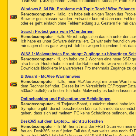
"DsmSvc" (Anzeigename: Geräteinstallations-Manager, Pfad zur
Windows 8, 64 Bit. Probleme mit Topic Torch/ Wise Enhance
Remotecomputer
- Hallo, ich habe seit einigen Tagen das Pro
Browser geschlossen werden. Entweder kommt dann eine Fehlerme
oder es geht einfach ohne Fehlermeldung zu. Gestern fiel mir dan
Search Protect ganz vom PC entfernen
Remotecomputer
- Hallo Mir ist aufgefallen das ich unter den 
Ich habe es unter Sofware deinstalliert. Es wär sehr freundlich
mir sagen ob es ganz weg ist. Ich bin wegen folgendem Link dar
WIN8.1: Malwarebytes Pro stoppt Zugänge zu bösartigen Seite
Remotecomputer
- Hi, ich habe vor 2 Wochen eine neue SSD gek
also frisch. Heute habe ich mit der Battle.net-Software von Blizz
Downloads blockierte Malwarebytes Pro mehrmals Zugänge zu gefä
BitGuard - McAfee Warnhinweis
Remotecomputer
- Hallo, mein McAfee zeigt mir einen Warnhinwei
dem Rechner befindet. Dieses ist im Verzeichnis C:\ProgramData
533ad2fec8e8} zu finden. Ich habe Malwarebytes laufen lassen un
Onlinebanking und Prävention vor Schädlingen
Remotecomputer
- Hi Trojaner-Board, zunächst einmal habe ich
Symptome gibt, die ich beschreiben könnte. Ich möchte demnäch
gehen, dass sich auf meinem PC keine Schädlinge befinden, die 
Desk365 auf dem Laptop... nicht zu löschen
Remotecomputer
- Hi Hi! Hier ist mal der FRST Scan von mein
freuen. Desk365 ist auf jeden Fall drauf, wer weiss was noch :D 
Scan Tool (FRST.txt) (x64) Version: 28-10-2013 Ran by Wazzlaff (a