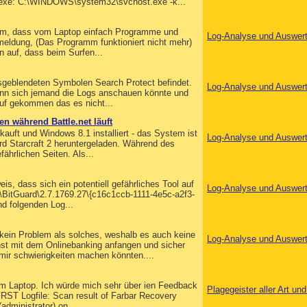
 exe: C:\WINDOWS\system32\svchost.exe -k...
blem, dass vom Laptop einfach Programme und
Log-Analyse und Auswer
ldung, (Das Programm funktioniert nicht mehr)
n auf, dass beim Surfen...
ausgeblendeten Symbolen Search Protect befindet.
Log-Analyse und Auswer
 wenn sich jemand die Logs anschauen könnte und
auf gekommen das es nicht...
n während Battle.net läuft
auft und Windows 8.1 installiert - das System ist
Log-Analyse und Auswer
ard Starcraft 2 heruntergeladen. Während des
hrlichen Seiten. Als...
s, dass sich ein potentiell gefährliches Tool auf
Log-Analyse und Auswer
\BitGuard\2.7.1769.27\{c16c1ccb-1111-4e5c-a2f3-
d folgenden Log...
 kein Problem als solches, weshalb es auch keine
Log-Analyse und Auswer
st mit dem Onlinebanking anfangen und sicher
mir schwierigkeiten machen könnten....
em Laptop. Ich würde mich sehr über ien Feedback
Plagegeister aller Art u
FRST Logfile: Scan result of Farbar Recovery
dministrator) on...