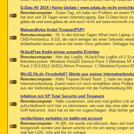
G-Data AV 2014 / Keine Update / www.gdata.de nicht erreichb
Remotecomputer
- Guten Tag, ich habe ein Problem an einem PC
hat erst seit 14 Tagen einen Internetzugang. Das G-Data lässt sic
gdata.de und www.gdata.de und auch nicht auf www.microsoft.com
MalwareBytes findet Trojaner(PUP)
Remotecomputer
- Hi, In den letzten Tagen öffnet mein Laptop
CMD-Fenster(ca. 8-10), die nach weniger als einer Sekunde wie
drüberlaufen lassen und er hat einen Virus gefunden. Defogger ha
HiJackFree findet einige suspekte Einträge
Remotecomputer
- Hier das Logfile: HiJackFree Logfile v4.5 S
Betriebssystem: Windows Vista32 Service Pack 2 (Windows NT 6.
Pack 2 (9.0.8112.16421) Aktive Prozesse: C:\Windows\System32
Win32.Vb.dn Virusbefall? Werde aus meiner Internetverbind
Remotecomputer
- Hallo Trojaner Board Team :), habe ein arges
Internetverbindung. Zuerst kann ich mich einwählten ohne Proble
aus der Verbindung rausgeschmissen mit der Fehlermeldung 691 
Infektion mit XP Total Security und Trojanern
Remotecomputer
- Hallo zusammen, und erst mal großes Lob an
aufschlußreich sich hier zu informieren, wie man das eine oder an
Griff bekommt. Jetzt hat es bei mir zugeschlagen. Was bisher g
verdächtiges verhalten im battle-net account
Remotecomputer
- Hi @ll, mir wurde von blizzard, dass auf mein
festgestellt wurden und darum amche ich mir ein wenig sorgen und 
mal hier LOG: mfg und thx im vorraus