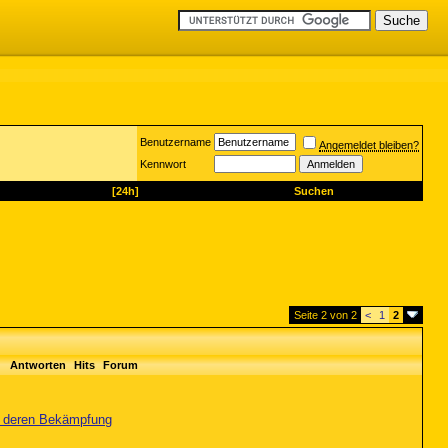
Benutzername
Angemeldet bleiben?
Kennwort
[24h]
Suchen
Seite 2 von 2
<
1
2
Antworten
Hits
Forum
nd deren Bekämpfung