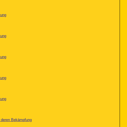
tung
tung
tung
tung
tung
nd deren Bekämpfung