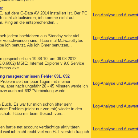
ar
, auf dem G-Data AV 2014 installiert ist. Der PC
Log-Analyse und Auswer
h nicht aktualisieren, ich komme nicht auf
. Ping an die entsprechenden...
 nach jedem hochfahren aus Standby sehr viel
Log-Analyse und Auswer
der verschwunden sind. Habe mal MalwareBytes
be ich benutzt. Als ich Gmer benutzen...
can gespeichert um 19:38:10, am 06.03.2012
Log-Analyse und Auswer
0.6002) MSIE: Internet Explorer v 9.0 Service
\smss.exe...
ung rausgeschmissen Fehler 691, 692
 Problem seit ein paar Tagen mit meiner
Log-Analyse und Auswer
me, aber nach ungefähr 20 - 45 Minuten werde ich
bzw auch mit 692 "Verbindung wurde...
 Euch. Es war für mich schon öfter sehr
Log-Analyse und Auswer
dere Problem (nicht nur von mir) wieder in den
eschah: Habe mir beim Besuch von...
en battle net account verdächtige aktivitäten
Log-Analyse und Auswer
weil ich nicht recht viel von HJT versteh frag ich