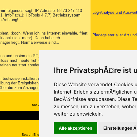
e mir folgendes sagt: IP-Adresse: 88.73.247.110
Log-Analyse und Auswer
1; InfoPath.1; HbTools 4.7.7) Betriebssystem:
 Achtung!...
em. :koch: Wenn ich ins Internet einwähle, friert
Plagegeister aller Art u
 klappt nicht mehr). Dann habe ich
ager liegt. Normalerweise sind...
inn und unsinn ein PF, bin ich heut zu dem
Plagegeister aller Art u
loss mich heute früh die PF zwar noch nicht zu
 keinen neustart sondern beendete die PF...
Ihre PrivatsphÃ¤re ist 
testweise installiert und im Ereignisprotokoll von
Antiviren-, Firewall- un
ibung der Ereigniskennung (1) in (True Vector
Diese Website verwendet Cookies u
über die zum Anzeigen...
Internet-Erlebnis zu ermÃ¶glichen u
BedÃ¼rfnisse anzupassen. Diese Te
Alle Zeitangaben in WEZ +1. Es ist jetzt
11:04
Uhr.
zu messen, um zu verstehen, wohe
weiter zu entwickeln.
Copyright ©2000-2026, Trojaner-Board
Alle akzeptieren
Einstellungen 
Search Engine Optimization by vBSEO ©2011, Crawlability, Inc.