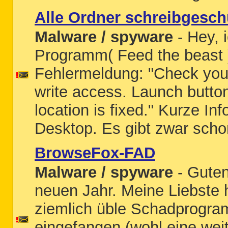
Alle Ordner schreibgesch
Malware / spyware
- Hey, i
Programm( Feed the beast )
Fehlermeldung: "Check your 
write access. Launch button 
location is fixed." Kurze Inf
Desktop. Es gibt zwar schon
BrowseFox-FAD
Malware / spyware
- Guten
neuen Jahr. Meine Liebste 
ziemlich üble Schadprog
eingefangen (wohl eine weit