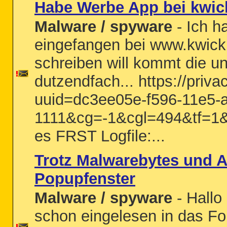
Habe Werbe App bei kwic
Malware / spyware
- Ich h
eingefangen bei www.kwick.
schreiben will kommt die und
dutzendfach... https://priv
uuid=dc3ee05e-f596-11e5-
1111&cg=-1&cgl=494&tf=1&
es FRST Logfile:...
Trotz Malwarebytes und 
Popupfenster
Malware / spyware
- Hallo
schon eingelesen in das F