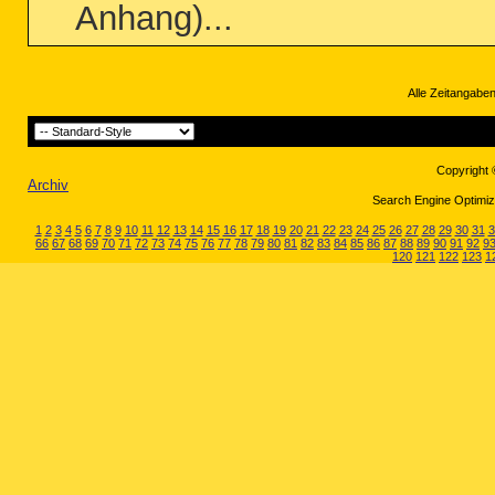
Anhang)...
Alle Zeitangaben
Copyright 
Archiv
Search Engine Optimiza
1
2
3
4
5
6
7
8
9
10
11
12
13
14
15
16
17
18
19
20
21
22
23
24
25
26
27
28
29
30
31
3
66
67
68
69
70
71
72
73
74
75
76
77
78
79
80
81
82
83
84
85
86
87
88
89
90
91
92
9
120
121
122
123
1