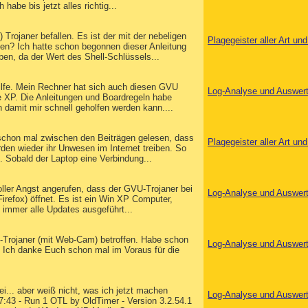
abe bis jetzt alles richtig...
ojaner befallen. Es ist der mit der nebeligen
Plagegeister aller Art u
en? Ich hatte schon begonnen dieser Anleitung
ben, da der Wert des Shell-Schlüssels...
ilfe. Mein Rechner hat sich auch diesen GVU
Log-Analyse und Auswer
e XP. Die Anleitungen und Boardregeln habe
n damit mir schnell geholfen werden kann....
 schon mal zwischen den Beiträgen gelesen, dass
Plagegeister aller Art u
den wieder ihr Unwesen im Internet treiben. So
 Sobald der Laptop eine Verbindung...
oller Angst angerufen, dass der GVU-Trojaner bei
Log-Analyse und Auswer
irefox) öffnet. Es ist ein Win XP Computer,
t immer alle Updates ausgeführt...
U-Trojaner (mit Web-Cam) betroffen. Habe schon
Log-Analyse und Auswer
Ich danke Euch schon mal im Voraus für die
i... aber weiß nicht, was ich jetzt machen
Log-Analyse und Auswer
17:43 - Run 1 OTL by OldTimer - Version 3.2.54.1