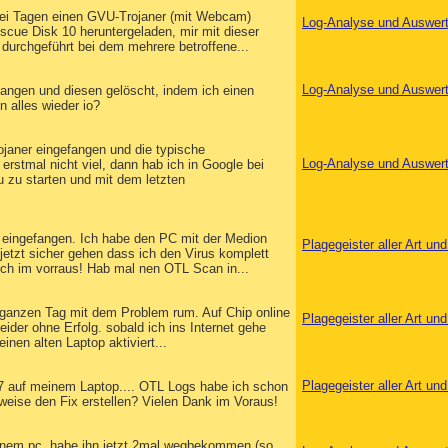
 zwei Tagen einen GVU-Trojaner (mit Webcam)
Log-Analyse und Auswer
scue Disk 10 heruntergeladen, mir mit dieser
urchgeführt bei dem mehrere betroffene...
Log-Analyse und Auswer
fangen und diesen gelöscht, indem ich einen
 alles wieder io?
ojaner eingefangen und die typische
Log-Analyse und Auswer
stmal nicht viel, dann hab ich in Google bei
zu starten und mit dem letzten
 eingefangen. Ich habe den PC mit der Medion
Plagegeister aller Art u
jetzt sicher gehen dass ich den Virus komplett
ch im vorraus! Hab mal nen OTL Scan in...
 ganzen Tag mit dem Problem rum. Auf Chip online
Plagegeister aller Art u
ider ohne Erfolg. sobald ich ins Internet gehe
nen alten Laptop aktiviert...
Plagegeister aller Art u
7 auf meinem Laptop.... OTL Logs habe ich schon
weise den Fix erstellen? Vielen Dank im Voraus!
meinem pc, habe ihn jetzt 2mal wegbekommen (so