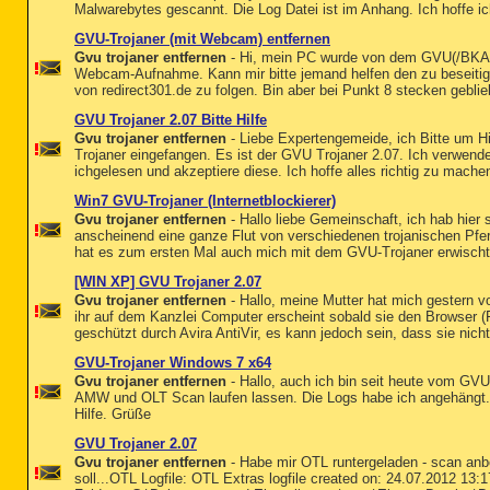
Malwarebytes gescannt. Die Log Datei ist im Anhang. Ich hoffe ich h
GVU-Trojaner (mit Webcam) entfernen
Gvu trojaner entfernen
- Hi, mein PC wurde von dem GVU(/BKA) Tr
Webcam-Aufnahme. Kann mir bitte jemand helfen den zu beseitig
von redirect301.de zu folgen. Bin aber bei Punkt 8 stecken geblie
GVU Trojaner 2.07 Bitte Hilfe
Gvu trojaner entfernen
- Liebe Expertengemeide, ich Bitte um H
Trojaner eingefangen. Es ist der GVU Trojaner 2.07. Ich verwend
ichgelesen und akzeptiere diese. Ich hoffe alles richtig zu mache
Win7 GVU-Trojaner (Internetblockierer)
Gvu trojaner entfernen
- Hallo liebe Gemeinschaft, ich hab hier
anscheinend eine ganze Flut von verschiedenen trojanischen Pfer
hat es zum ersten Mal auch mich mit dem GVU-Trojaner erwischt.
[WIN XP] GVU Trojaner 2.07
Gvu trojaner entfernen
- Hallo, meine Mutter hat mich gestern v
ihr auf dem Kanzlei Computer erscheint sobald sie den Browser (F
geschützt durch Avira AntiVir, es kann jedoch sein, dass sie nich
GVU-Trojaner Windows 7 x64
Gvu trojaner entfernen
- Hallo, auch ich bin seit heute vom GV
AMW und OLT Scan laufen lassen. Die Logs habe ich angehängt. 
Hilfe. Grüße
GVU Trojaner 2.07
Gvu trojaner entfernen
- Habe mir OTL runtergeladen - scan anbe
soll...OTL Logfile: OTL Extras logfile created on: 24.07.2012 13: