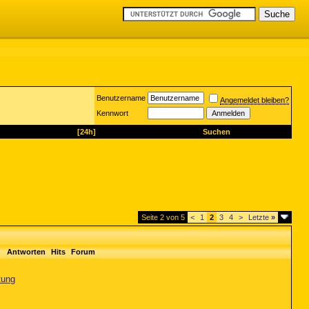
Benutzername
Angemeldet bleiben?
Kennwort
[24h]
Suchen
Seite 2 von 5
<
1
2
3
4
>
Letzte
»
Antworten
Hits
Forum
tung