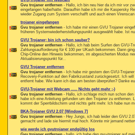
Gvu trojaner entfernen
- Hallo, ich bin neu hier da ich mir vor
eingefangen habe/hatte. Daraufhin habe ich mir die Kaspersky Re
wieder Zugang zum System verschafft und auch einen Virenscan d
trojaner eingefangen
Gvu trojaner entfernen
- Ich habe mir einen GVU Trojaner einge
früheren Systemwiederherstellungspunikt ausgewählt habe. Ist nun
GVU Trojaner; bin ich schon sauber?
Gvu trojaner entfernen
- Hallo, ich hab beim Surfen den GVU-Tr
Zahlungsaufforderung für € 100 per UKash bekommen. Dann ging er
Chip-Online den Hinweis bekommen, im abgesicherten Modus neu 
Aktualisierungspunkt für...
GVU Trojaner entfernen
Gvu trojaner entfernen
- Ich habe mir gestern den GVU-Trojaner
Recovery-Funktion auf den Fabrikzustand zurückgesetzt. Ich will 
entfernt habe. Wie kann ich das am besten überprüfen? Danke eu
GVU-Trojaner mit Webcam ..... Nichts geht mehr ;-)
Gvu trojaner entfernen
- Hallo, ich schlage mich nun schon den
habe ich eine Anleitung gefunden um den Trojaner zu entfernen. Le
kommt der Sperrbildschirm und nichts geht mehr. Ich habe nun mei
BKA-Trojaner GVU 2.07 [Windows 7]
Gvu trojaner entfernen
- Hey Jungs, ich hab leider den GVU 2.0
gemacht und lade sie hiermit mal hoch. Könnte mir jemand netter
wie werde ich gvutrojaner endgültig los
Gvu trojaner entfernen
- hallo, ich habe den gvu-trojaner auf 