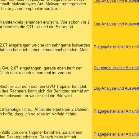
Log-Analyse und Auswer
esshalb Malwarebytes Anti-Malware runtergeladen
bei trojanern empfohlen wird). ich...
kanntenkreis jemanden erwischt. Wie schon vor 2
Log-Analyse und Auswer
 habe ich die OTL.txt und die Extras.txt
 2.07 eingefangen welche ich sehr gerne loswerden
Plagegeister aller Art u
n Dateien habe ich schon einmal hochgeladen. Man
Plagegeister aller Art u
 Gvu 2.07 eingefangen, gerade eben lauft der
n? ich danke euch schon mal im vorraus
echner auf dem sich ein GVU Trojaner befindet.
Log-Analyse und Auswer
n des Rechners kann sich der Benutzer normal am
rschwindet er wieder und ein Bild wird...
ch benötige Hilfe... Anbei die erbetenen 2 Dateien
Plagegeister aller Art u
 hoffe, dass ich so alles im Vorfeld richtig
nfalls von dem Trojaner betroffen. Zu allererst
Plagegeister aller Art u
den Desktop erhalten. Danach habe ich mit