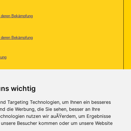
nd deren Bekämpfung
nd deren Bekämpfung
tung
tung
uns wichtig
tung
nd Targeting Technologien, um Ihnen ein besseres
nd die Werbung, die Sie sehen, besser an Ihre
Seite 2 von 5
<
1
2
3
4
>
Letzte
»
chnologien nutzen wir auÃŸerdem, um Ergebnisse
r unsere Besucher kommen oder um unsere Website