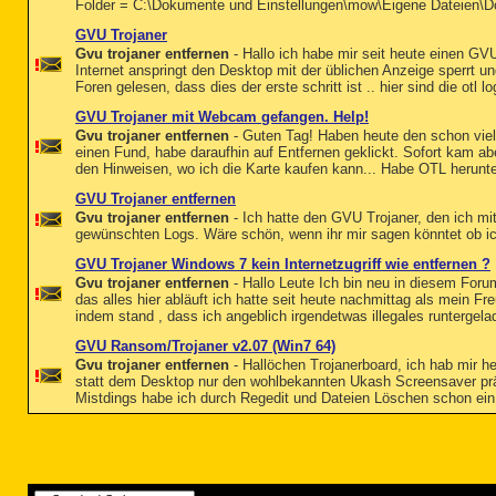
Folder = C:\Dokumente und Einstellungen\mow\Eigene Dateien\
GVU Trojaner
Gvu trojaner entfernen
- Hallo ich habe mir seit heute einen GV
Internet anspringt den Desktop mit der üblichen Anzeige sperrt un
Foren gelesen, dass dies der erste schritt ist .. hier sind die otl l
GVU Trojaner mit Webcam gefangen. Help!
Gvu trojaner entfernen
- Guten Tag! Haben heute den schon viel
einen Fund, habe daraufhin auf Entfernen geklickt. Sofort kam 
den Hinweisen, wo ich die Karte kaufen kann... Habe OTL herunter
GVU Trojaner entfernen
Gvu trojaner entfernen
- Ich hatte den GVU Trojaner, den ich mi
gewünschten Logs. Wäre schön, wenn ihr mir sagen könntet ob 
GVU Trojaner Windows 7 kein Internetzugriff wie entfernen ?
Gvu trojaner entfernen
- Hallo Leute Ich bin neu in diesem For
das alles hier abläuft ich hatte seit heute nachmittag als mein F
indem stand , dass ich angeblich irgendetwas illegales runtergelad
GVU Ransom/Trojaner v2.07 (Win7 64)
Gvu trojaner entfernen
- Hallöchen Trojanerboard, ich hab mir 
statt dem Desktop nur den wohlbekannten Ukash Screensaver präs
Mistdings habe ich durch Regedit und Dateien Löschen schon ei