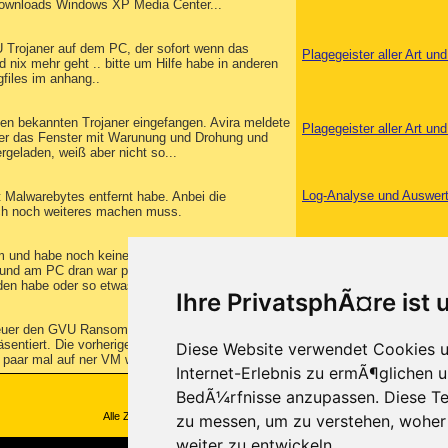
Downloads Windows XP Media Center...
U Trojaner auf dem PC, der sofort wenn das
Plagegeister aller Art u
d nix mehr geht .. bitte um Hilfe habe in anderen
ogfiles im anhang..
en bekannten Trojaner eingefangen. Avira meldete
Plagegeister aller Art u
aber das Fenster mit Warunung und Drohung und
geladen, weiß aber nicht so...
Log-Analyse und Auswer
t Malwarebytes entfernt habe. Anbei die
ich noch weiteres machen muss.
um und habe noch keine erfahrungen gemacht wie
Log-Analyse und Auswer
reund am PC dran war plötzlich einen Bildschirm
en habe oder so etwas in der art....
Ihre PrivatsphÃ¤re ist 
heuer den GVU Ransom v 2.07 eingefangen, der mir
Log-Analyse und Auswer
entiert. Die vorherigen Versionen dieses
Diese Website verwendet Cookies u
n paar mal auf ner VM wegbekommen, diese...
Internet-Erlebnis zu ermÃ¶glichen u
BedÃ¼rfnisse anzupassen. Diese Te
Alle Zeitangaben in WEZ +1. Es ist jetzt
00:32
Uhr.
zu messen, um zu verstehen, wohe
weiter zu entwickeln.