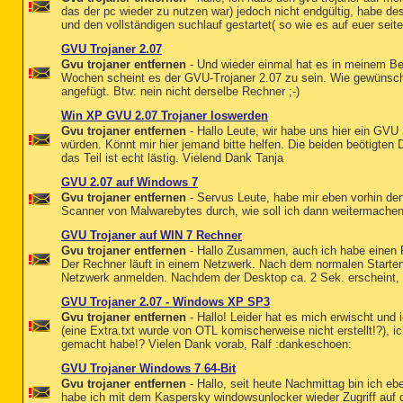
das der pc wieder zu nutzen war) jedoch nicht endgültig, habe d
und den vollständigen suchlauf gestartet( so wie es auf euer seite 
GVU Trojaner 2.07
Gvu trojaner entfernen
- Und wieder einmal hat es in meinem Be
Wochen scheint es der GVU-Trojaner 2.07 zu sein. Wie gewünscht
angefügt. Btw: nein nicht derselbe Rechner ;-)
Win XP GVU 2.07 Trojaner loswerden
Gvu trojaner entfernen
- Hallo Leute, wir habe uns hier ein GVU
würden. Könnt mir hier jemand bitte helfen. Die beiden beötigte
das Teil ist echt lästig. Vielend Dank Tanja
GVU 2.07 auf Windows 7
Gvu trojaner entfernen
- Servus Leute, habe mir eben vorhin den
Scanner von Malwarebytes durch, wie soll ich dann weitermache
GVU Trojaner auf WIN 7 Rechner
Gvu trojaner entfernen
- Hallo Zusammen, auch ich habe einen R
Der Rechner läuft in einem Netzwerk. Nach dem normalen Starte
Netzwerk anmelden. Nachdem der Desktop ca. 2 Sek. erscheint, ve
GVU Trojaner 2.07 - Windows XP SP3
Gvu trojaner entfernen
- Hallo! Leider hat es mich erwischt und i
(eine Extra.txt wurde von OTL komischerweise nicht erstellt!?), ich
gemacht habe!? Vielen Dank vorab, Ralf :dankeschoen:
GVU Trojaner Windows 7 64-Bit
Gvu trojaner entfernen
- Hallo, seit heute Nachmittag bin ich ebe
habe ich mit dem Kaspersky windowsunlocker wieder Zugriff auf 