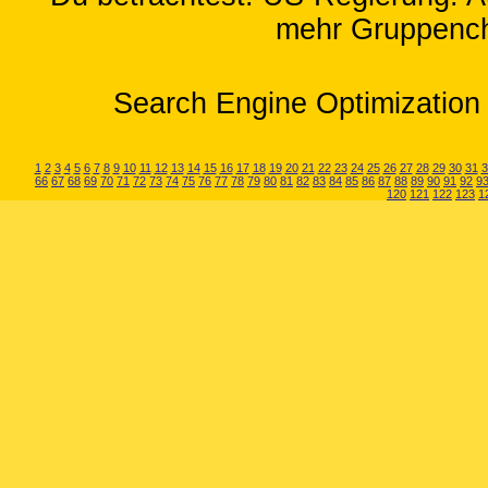
mehr Gruppench
Search Engine Optimization 
1
2
3
4
5
6
7
8
9
10
11
12
13
14
15
16
17
18
19
20
21
22
23
24
25
26
27
28
29
30
31
3
66
67
68
69
70
71
72
73
74
75
76
77
78
79
80
81
82
83
84
85
86
87
88
89
90
91
92
9
120
121
122
123
1