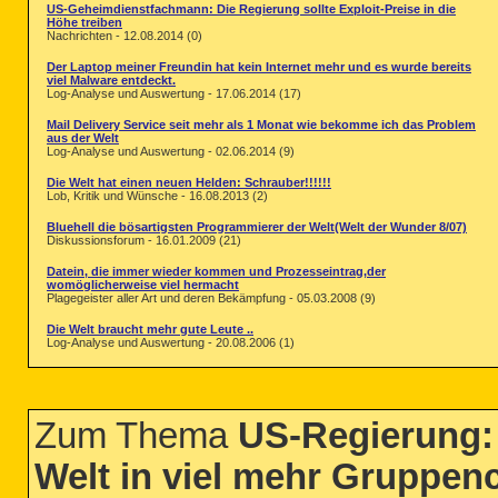
US-Geheimdienstfachmann: Die Regierung sollte Exploit-Preise in die
Höhe treiben
Nachrichten - 12.08.2014 (0)
Der Laptop meiner Freundin hat kein Internet mehr und es wurde bereits
viel Malware entdeckt.
Log-Analyse und Auswertung - 17.06.2014 (17)
Mail Delivery Service seit mehr als 1 Monat wie bekomme ich das Problem
aus der Welt
Log-Analyse und Auswertung - 02.06.2014 (9)
Die Welt hat einen neuen Helden: Schrauber!!!!!!
Lob, Kritik und Wünsche - 16.08.2013 (2)
Bluehell die bösartigsten Programmierer der Welt(Welt der Wunder 8/07)
Diskussionsforum - 16.01.2009 (21)
Datein, die immer wieder kommen und Prozesseintrag,der
womöglicherweise viel hermacht
Plagegeister aller Art und deren Bekämpfung - 05.03.2008 (9)
Die Welt braucht mehr gute Leute ..
Log-Analyse und Auswertung - 20.08.2006 (1)
Zum Thema
US-Regierung: 
Welt in viel mehr Gruppen