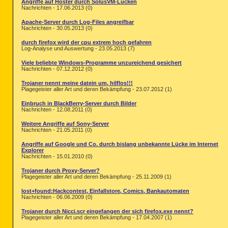
Angriffe auf Hoster durch SolusVM-Lücken
Nachrichten - 17.06.2013 (0)
Apache-Server durch Log-Files angreifbar
Nachrichten - 30.05.2013 (0)
durch firefox wird der cpu extrem hoch gefahren
Log-Analyse und Auswertung - 23.05.2013 (7)
Viele beliebte Windows-Programme unzureichend gesichert
Nachrichten - 07.12.2012 (0)
Trojaner nennt meine datein um, hilflos!!!
Plagegeister aller Art und deren Bekämpfung - 23.07.2012 (1)
Einbruch in BlackBerry-Server durch Bilder
Nachrichten - 12.08.2011 (0)
Weitere Angriffe auf Sony-Server
Nachrichten - 21.05.2011 (0)
Angriffe auf Google und Co. durch bislang unbekannte Lücke im Internet
Explorer
Nachrichten - 15.01.2010 (0)
Trojaner durch Proxy-Server?
Plagegeister aller Art und deren Bekämpfung - 25.11.2009 (1)
lost+found:Hackcontest, Einfallstore, Comics, Bankautomaten
Nachrichten - 06.06.2009 (0)
Trojaner durch Nicci.scr eingefangen der sich firefox.exe nennt?
Plagegeister aller Art und deren Bekämpfung - 17.04.2007 (1)