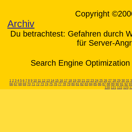
Copyright ©200
Archiv
Du betrachtest: Gefahren durch We
für Server-Angr
Search Engine Optimization 
1
2
3
4
5
6
7
8
9
10
11
12
13
14
15
16
17
18
19
20
21
22
23
24
25
26
27
28
29
30
31
3
66
67
68
69
70
71
72
73
74
75
76
77
78
79
80
81
82
83
84
85
86
87
88
89
90
91
92
9
120
121
122
123
1