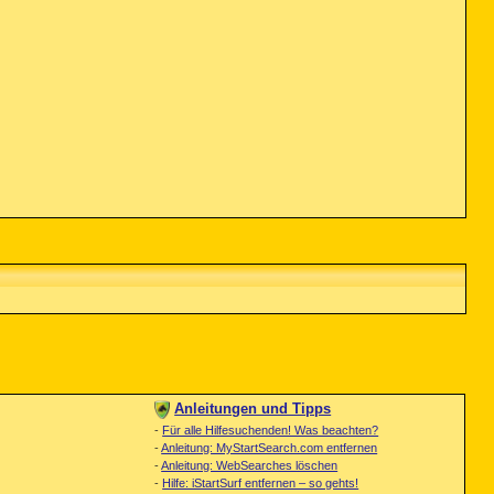
Anleitungen und Tipps
-
Für alle Hilfesuchenden! Was beachten?
-
Anleitung: MyStartSearch.com entfernen
-
Anleitung: WebSearches löschen
-
Hilfe: iStartSurf entfernen – so gehts!