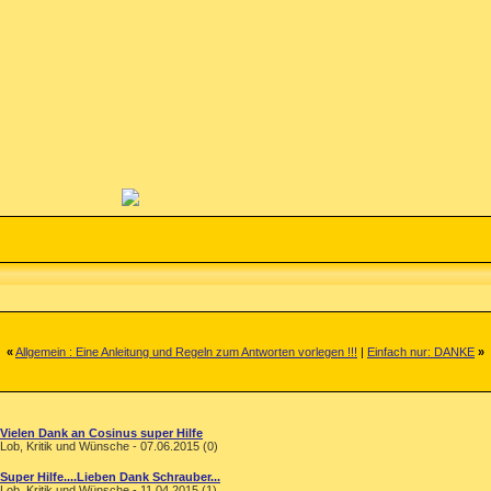
«
Allgemein : Eine Anleitung und Regeln zum Antworten vorlegen !!!
|
Einfach nur: DANKE
»
Vielen Dank an Cosinus super Hilfe
Lob, Kritik und Wünsche - 07.06.2015 (0)
Super Hilfe....Lieben Dank Schrauber...
Lob, Kritik und Wünsche - 11.04.2015 (1)