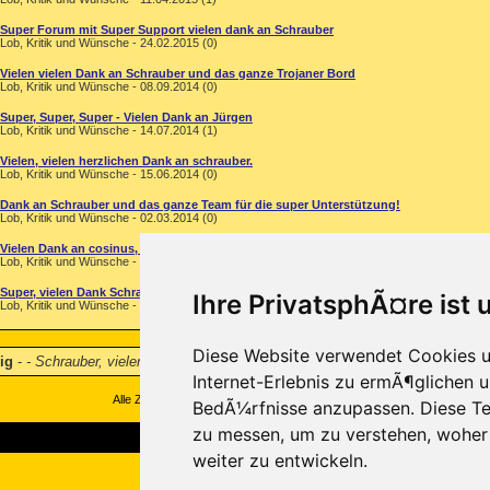
Super Forum mit Super Support vielen dank an Schrauber
Lob, Kritik und Wünsche - 24.02.2015 (0)
Vielen vielen Dank an Schrauber und das ganze Trojaner Bord
Lob, Kritik und Wünsche - 08.09.2014 (0)
Super, Super, Super - Vielen Dank an Jürgen
Lob, Kritik und Wünsche - 14.07.2014 (1)
Vielen, vielen herzlichen Dank an schrauber.
Lob, Kritik und Wünsche - 15.06.2014 (0)
Dank an Schrauber und das ganze Team für die super Unterstützung!
Lob, Kritik und Wünsche - 02.03.2014 (0)
Vielen Dank an cosinus, super Forum!
Lob, Kritik und Wünsche - 14.11.2013 (1)
Super, vielen Dank Schrauber!
Ihre PrivatsphÃ¤re ist 
Lob, Kritik und Wünsche - 31.07.2013 (1)
Diese Website verwendet Cookies u
ig
-
- Schrauber, vielen Dank! Super verständlich und geduldig
...
Internet-Erlebnis zu ermÃ¶glichen u
Alle Zeitangaben in WEZ +1. Es ist jetzt
10:32
Uhr.
BedÃ¼rfnisse anzupassen. Diese Te
zu messen, um zu verstehen, wohe
weiter zu entwickeln.
Copyright ©2000-2026, Trojaner-Board