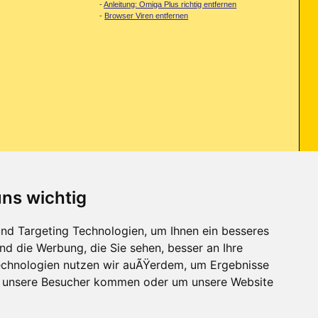
-
Anleitung: Omiga Plus richtig entfernen
-
Browser Viren entfernen
uns wichtig
nd Targeting Technologien, um Ihnen ein besseres
nd die Werbung, die Sie sehen, besser an Ihre
chnologien nutzen wir auÃŸerdem, um Ergebnisse
r unsere Besucher kommen oder um unsere Website
Kontakt
-
Trojaner-Board
-
Archiv
-
Datenschutzerklärung
-
Nach oben