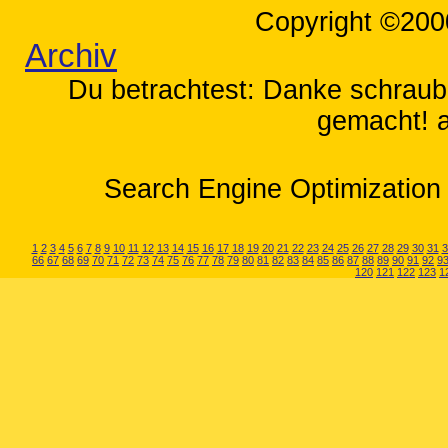
Copyright ©200
Archiv
Du betrachtest: Danke schraube
gemacht! a
Search Engine Optimization 
1
2
3
4
5
6
7
8
9
10
11
12
13
14
15
16
17
18
19
20
21
22
23
24
25
26
27
28
29
30
31
3
66
67
68
69
70
71
72
73
74
75
76
77
78
79
80
81
82
83
84
85
86
87
88
89
90
91
92
9
120
121
122
123
1