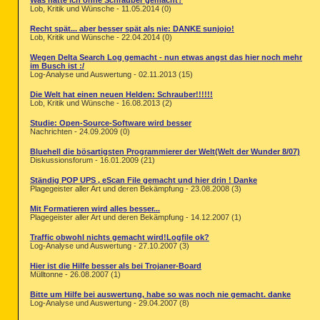
Was hätte ich ohne Schrauber gemacht?
Lob, Kritik und Wünsche - 11.05.2014 (0)
Recht spät... aber besser spät als nie: DANKE sunjojo!
Lob, Kritik und Wünsche - 22.04.2014 (0)
Wegen Delta Search Log gemacht - nun etwas angst das hier noch mehr
im Busch ist :/
Log-Analyse und Auswertung - 02.11.2013 (15)
Die Welt hat einen neuen Helden: Schrauber!!!!!!
Lob, Kritik und Wünsche - 16.08.2013 (2)
Studie: Open-Source-Software wird besser
Nachrichten - 24.09.2009 (0)
Bluehell die bösartigsten Programmierer der Welt(Welt der Wunder 8/07)
Diskussionsforum - 16.01.2009 (21)
Ständig POP UPS , eScan File gemacht und hier drin ! Danke
Plagegeister aller Art und deren Bekämpfung - 23.08.2008 (3)
Mit Formatieren wird alles besser...
Plagegeister aller Art und deren Bekämpfung - 14.12.2007 (1)
Traffic obwohl nichts gemacht wird!Logfile ok?
Log-Analyse und Auswertung - 27.10.2007 (3)
Hier ist die Hilfe besser als bei Trojaner-Board
Mülltonne - 26.08.2007 (1)
Bitte um Hilfe bei auswertung, habe so was noch nie gemacht. danke
Log-Analyse und Auswertung - 29.04.2007 (8)