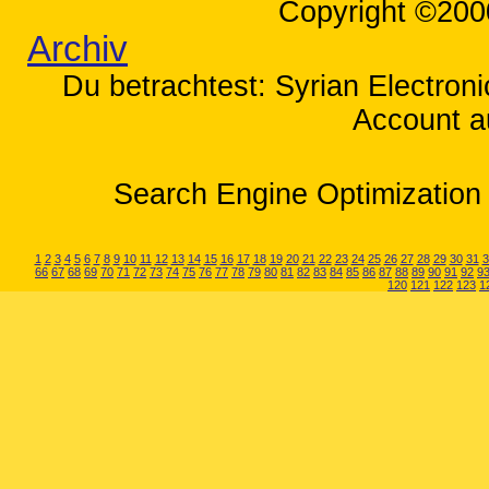
Copyright ©200
Archiv
Du betrachtest: Syrian Electron
Account a
Search Engine Optimization 
1
2
3
4
5
6
7
8
9
10
11
12
13
14
15
16
17
18
19
20
21
22
23
24
25
26
27
28
29
30
31
3
66
67
68
69
70
71
72
73
74
75
76
77
78
79
80
81
82
83
84
85
86
87
88
89
90
91
92
9
120
121
122
123
1