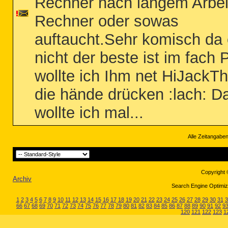
Rechner nach langem Arbei
Rechner oder sowas
auftaucht.Sehr komisch da 
nicht der beste ist im fach 
wollte ich Ihm net HiJackTh
die hände drücken :lach: D
wollte ich mal...
Alle Zeitangaben
Copyright 
Archiv
Search Engine Optimiza
1
2
3
4
5
6
7
8
9
10
11
12
13
14
15
16
17
18
19
20
21
22
23
24
25
26
27
28
29
30
31
3
66
67
68
69
70
71
72
73
74
75
76
77
78
79
80
81
82
83
84
85
86
87
88
89
90
91
92
9
120
121
122
123
1