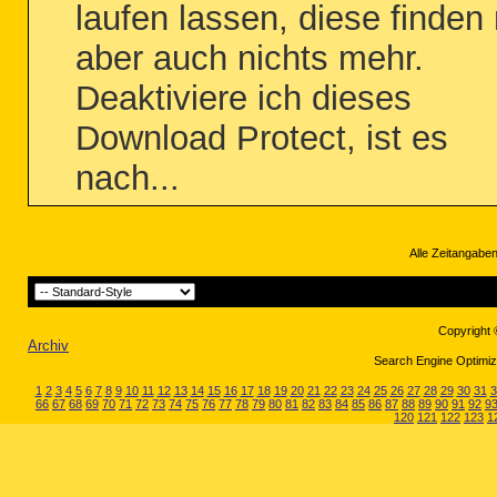
laufen lassen, diese finden
aber auch nichts mehr.
Deaktiviere ich dieses
Download Protect, ist es
nach...
Alle Zeitangaben
Copyright 
Archiv
Search Engine Optimiza
1
2
3
4
5
6
7
8
9
10
11
12
13
14
15
16
17
18
19
20
21
22
23
24
25
26
27
28
29
30
31
3
66
67
68
69
70
71
72
73
74
75
76
77
78
79
80
81
82
83
84
85
86
87
88
89
90
91
92
9
120
121
122
123
1