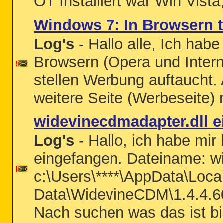
OT Installiert war Win Vist
Windows 7: In Browsern 
Log's
- Hallo alle, Ich hab
Browsern (Opera und Intern
stellen Werbung auftaucht.
weitere Seite (Werbeseite) 
widevinecdmadapter.dll 
Log's
- Hallo, ich habe mi
eingefangen. Dateiname: wi
c:\Users\****\AppData\Loc
Data\WidevineCDM\1.4.4.60
Nach suchen was das ist bin