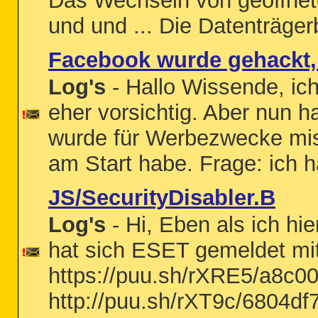
Das Wechseln von geöffnet
und und ... Die Datenträger
Facebook wurde gehackt, 
Log's
- Hallo Wissende, ich
eher vorsichtig. Aber nun 
wurde für Werbezwecke missb
am Start habe. Frage: ich h
JS/SecurityDisabler.B
Log's
- Hi, Eben als ich hi
hat sich ESET gemeldet mi
https://puu.sh/rXRE5/a8c00
http://puu.sh/rXT9c/6804df