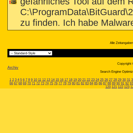
gefährliches Tool auf dem R
C:\ProgramData\BitGuard\2
zu finden. Ich habe Malwar
Alle Zeitangaben
Copyright 
Archiv
Search Engine Optimiza
1
2
3
4
5
6
7
8
9
10
11
12
13
14
15
16
17
18
19
20
21
22
23
24
25
26
27
28
29
30
31
3
66
67
68
69
70
71
72
73
74
75
76
77
78
79
80
81
82
83
84
85
86
87
88
89
90
91
92
9
120
121
122
123
1