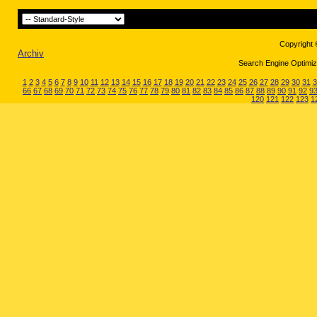
Copyright 
Archiv
Search Engine Optimiza
1
2
3
4
5
6
7
8
9
10
11
12
13
14
15
16
17
18
19
20
21
22
23
24
25
26
27
28
29
30
31
3
66
67
68
69
70
71
72
73
74
75
76
77
78
79
80
81
82
83
84
85
86
87
88
89
90
91
92
9
120
121
122
123
1