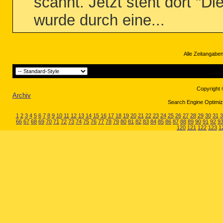
scannt. Jetzt steht dort "
wurde durch eine...
Alle Zeitangaben
Copyright 
Archiv
Search Engine Optimiza
1
2
3
4
5
6
7
8
9
10
11
12
13
14
15
16
17
18
19
20
21
22
23
24
25
26
27
28
29
30
31
3
66
67
68
69
70
71
72
73
74
75
76
77
78
79
80
81
82
83
84
85
86
87
88
89
90
91
92
9
120
121
122
123
1