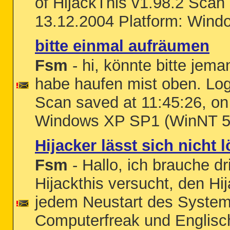
of HijackThis v1.98.2 Scan
13.12.2004 Platform: Windo
bitte einmal aufräumen
Fsm
- hi, könnte bitte jema
habe haufen mist oben. Logf
Scan saved at 11:45:26, on
Windows XP SP1 (WinNT 5
Hijacker lässt sich nicht 
Fsm
- Hallo, ich brauche d
Hijackthis versucht, den Hi
jedem Neustart des Systems
Computerfreak und Englisch