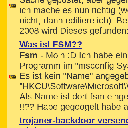
ich mache es nun richtig (we
nicht, dann editiere ich). 
2008 wird Dieses gefunden: 
Was ist FSM??
Fsm
- Moin :D Ich habe ei
Programm im "msconfig Sys
Es ist kein "Name" angegeb
"HKCU\Software\Microsoft\
Als Name ist dort fsm eing
!!?? Habe gegoogelt habe ab
trojaner-backdoor versend