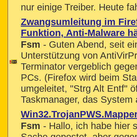
nur einige Treiber. Heute fa
Zwangsumleitung im Firef
Funktion, Anti-Malware hä
Fsm
- Guten Abend, seit e
Unterstützung von AntiVir
Terminator vergeblich gege
PCs. (Firefox wird beim Sta
umgeleitet, "Strg Alt Entf" 
Taskmanager, das System ar
Win32.TrojanPWS.Mappe
Fsm
- Hallo, ich habe hier 
Sache gepostet, aber gegen