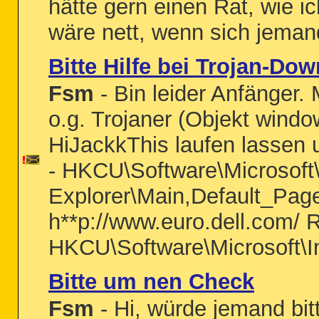
hätte gern einen Rat, wie ic
wäre nett, wenn sich jema
Bitte Hilfe bei Trojan-Do
Fsm
- Bin leider Anfänger. M
o.g. Trojaner (Objekt wind
HiJackkThis laufen lassen u
- HKCU\Software\Microsoft\
Explorer\Main,Default_Pa
h**p://www.euro.dell.com/ R
HKCU\Software\Microsoft\In
Bitte um nen Check
Fsm
- Hi, würde jemand bitt