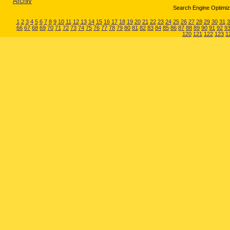
Archiv
Search Engine Optimiza
1
2
3
4
5
6
7
8
9
10
11
12
13
14
15
16
17
18
19
20
21
22
23
24
25
26
27
28
29
30
31
3
66
67
68
69
70
71
72
73
74
75
76
77
78
79
80
81
82
83
84
85
86
87
88
89
90
91
92
9
120
121
122
123
1