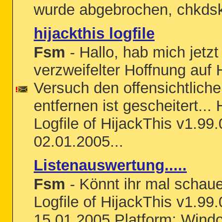
wurde abgebrochen, chkdsk 
hijackthis logfile
Fsm
- Hallo, hab mich jetzt 
verzweifelter Hoffnung auf H
Versuch den offensichtlich
entfernen ist gescheitert... 
Logfile of HijackThis v1.99
02.01.2005...
Listenauswertung.....
Fsm
- Könnt ihr mal schau
Logfile of HijackThis v1.99
15.01.2005 Platform: Win