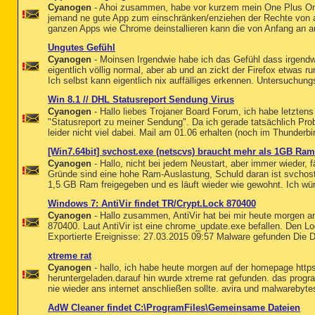
Cyanogen
- Ahoi zusammen, habe vor kurzem mein One Plus One 
jemand ne gute App zum einschränken/enziehen der Rechte von an
ganzen Apps wie Chrome deinstallieren kann die von Anfang an au
Ungutes Gefühl
Cyanogen
- Moinsen Irgendwie habe ich das Gefühl dass irgendwa
eigentlich völlig normal, aber ab und an zickt der Firefox etwas r
Ich selbst kann eigentlich nix auffälliges erkennen. Untersuchung
Win 8.1 // DHL Statusreport Sendung Virus
Cyanogen
- Hallo liebes Trojaner Board Forum, ich habe letzte
"Statusreport zu meiner Sendung". Da ich gerade tatsächlich Pro
leider nicht viel dabei. Mail am 01.06 erhalten (noch im Thunderbir
[Win7.64bit] svchost.exe (netscvs) braucht mehr als 1GB Ra
Cyanogen
- Hallo, nicht bei jedem Neustart, aber immer wieder, f
Gründe sind eine hohe Ram-Auslastung, Schuld daran ist svchost
1,5 GB Ram freigegeben und es läuft wieder wie gewohnt. Ich wür
Windows 7: AntiVir findet TR/Crypt.Lock 870400
Cyanogen
- Hallo zusammen, AntiVir hat bei mir heute morgen a
870400. Laut AntiVir ist eine chrome_update.exe befallen. Den Log 
Exportierte Ereignisse: 27.03.2015 09:57 Malware gefunden Die Da
xtreme rat
Cyanogen
- hallo, ich habe heute morgen auf der homepage https
heruntergeladen.darauf hin wurde xtreme rat gefunden. das progr
nie wieder ans internet anschließen sollte. avira und malwarebyte
AdW Cleaner findet C:\ProgramFiles\Gemeinsame Dateien