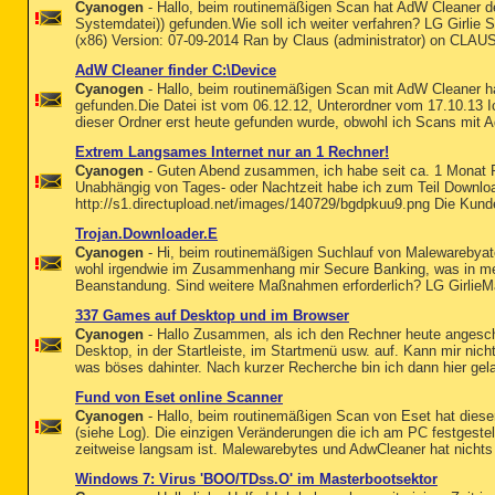
Cyanogen
- Hallo, beim routinemäßigen Scan hat AdW Cleaner 
Systemdatei)) gefunden.Wie soll ich weiter verfahren? LG Girlie
(x86) Version: 07-09-2014 Ran by Claus (administrator) on CLAU
AdW Cleaner finder C:\Device
Cyanogen
- Hallo, beim routinemäßigen Scan mit AdW Cleaner h
gefunden.Die Datei ist vom 06.12.12, Unterordner vom 17.10.13 I
dieser Ordner erst heute gefunden wurde, obwohl ich Scans mit A
Extrem Langsames Internet nur an 1 Rechner!
Cyanogen
- Guten Abend zusammen, ich habe seit ca. 1 Monat P
Unabhängig von Tages- oder Nachtzeit habe ich zum Teil Downlo
http://s1.directupload.net/images/140729/bgdpkuu9.png Die Kunde
Trojan.Downloader.E
Cyanogen
- Hi, beim routinemäßigen Suchlauf von Malewarebyat
wohl irgendwie im Zusammenhang mir Secure Banking, was in mei
Beanstandung. Sind weitere Maßnahmen erforderlich? LG GirlieM
337 Games auf Desktop und im Browser
Cyanogen
- Hallo Zusammen, als ich den Rechner heute angeschal
Desktop, in der Startleiste, im Startmenü usw. auf. Kann mir nic
was böses dahinter. Nach kurzer Recherche bin ich dann hier ge
Fund von Eset online Scanner
Cyanogen
- Hallo, beim routinemäßigen Scan von Eset hat dieser
(siehe Log). Die einzigen Veränderungen die ich am PC festgestell
zeitweise langsam ist. Malewarebytes und AdwCleaner hat nichts
Windows 7: Virus 'BOO/TDss.O' im Masterbootsektor