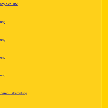
ndy Security
tung
tung
tung
tung
nd deren Bekämpfung