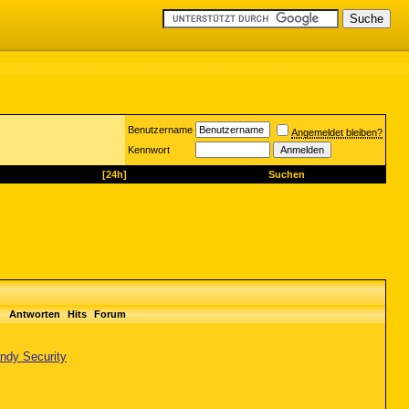
Benutzername
Angemeldet bleiben?
Kennwort
[24h]
Suchen
Antworten
Hits
Forum
ndy Security