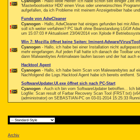
Cyanogen
- Hallo liebe Helfer! Ich habe schon seit einiger Zeit
'Masterbootsektor HD0' einen Virus oder unerwünschtes Programm 
aufgefallen, da ich Probleme mit meinem Anzeigetreiber habe und
Funde von AdwCleaner
Cyanogen
- Hallo, AdwCleaner hat einiges gefunden bei mir.All
soll ich weiter verfahren? PC läuft ohne Beanstandung LGG# AdwC
um 15:07:03 # Aktualisiert 23/04/2014 von Xplode # Betriebssyst
Win 7: Mozilla öffnet keine Seiten: Iminent-Adware/Virus/Too
Cyanogen
- Hallo, ich habe bei einer Installation nicht aufgepa
mehr eingefangen. Auf jeden Fall hatte ich danach die Toolbar und
dann Malwarebytes Antimalware laufen lassen und der hat auch ei
Hacktool Agent
Cyanogen
- Hallo, ich habe beim Scan von Malewarebytes auf ei
Nachfolgend die Logs.Hacktool Agent habe ich bereits entfernt. 
SoftwareUpdater.UI.exe öffnet sich nach PC-Start
Cyanogen
- Auch ich bin vom SoftwareUpdater betroffen... Ich b
Logfile: Scan result of Farbar Recovery Scan Tool (FRST.txt) (x
(administrator) on SEBASTIAN-PC on 03-01-2014 15:25:33 Runni
Archiv