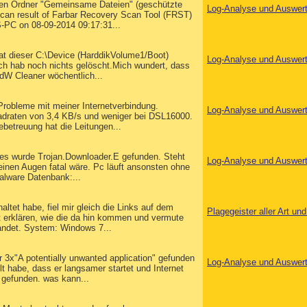
den Ordner "Gemeinsame Dateien" (geschützte
Log-Analyse und Auswer
 Scan result of Farbar Recovery Scan Tool (FRST)
S-PC on 08-09-2014 09:17:31...
at dieser C:\Device (HarddikVolume1/Boot)
Log-Analyse und Auswer
ch hab noch nichts gelöscht.Mich wundert, dass
dW Cleaner wöchentlich...
robleme mit meiner Internetverbindung.
Log-Analyse und Auswer
adraten von 3,4 KB/s und weniger bei DSL16000.
betreuung hat die Leitungen...
es wurde Trojan.Downloader.E gefunden. Steht
Log-Analyse und Auswer
nen Augen fatal wäre. Pc läuft ansonsten ohne
alware Datenbank:...
tet habe, fiel mir gleich die Links auf dem
Plagegeister aller Art u
ht erklären, wie die da hin kommen und vermute
landet. System: Windows 7...
 3x"A potentially unwanted application" gefunden
Log-Analyse und Auswer
t habe, dass er langsamer startet und Internet
 gefunden. was kann...