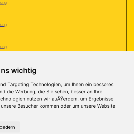
tung
tung
tung
tung
uns wichtig
nd Targeting Technologien, um Ihnen ein besseres
tung
nd die Werbung, die Sie sehen, besser an Ihre
chnologien nutzen wir auÃŸerdem, um Ergebnisse
r unsere Besucher kommen oder um unsere Website
Kontakt
-
Trojaner-Board
-
Archiv
-
Datenschutzerklärung
-
Nach oben
Ã¤ndern