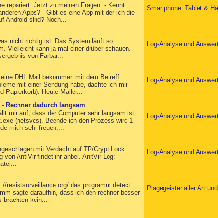
repariert. Jetzt zu meinen Fragen: - Kennt
Smartphone, Tablet & Ha
deren Apps? - Gibt es eine App mit der ich die
f Android sind? Noch...
s nicht richtig ist. Das System läuft so
Log-Analyse und Auswer
um. Vielleicht kann ja mal einer drüber schauen.
sergebnis von Farbar...
ns eine DHL Mail bekommen mit dem Betreff:
Log-Analyse und Auswer
bleme mit einer Sendung habe, dachte ich mir
d Papierkorb). Heute Mailer...
m - Rechner dadurch langsam
ällt mir auf, dass der Computer sehr langsam ist.
Log-Analyse und Auswer
.exe (netsvcs). Beende ich den Prozess wird 1-
de mich sehr freuen,...
ngeschlagen mit Verdacht auf TR/Crypt.Lock
Log-Analyse und Auswer
von AntiVir findet ihr anbei. AnitVir-Log:
tei...
://resistsurveillance.org/ das programm detect
Plagegeister aller Art u
amm sagte daraufhin, dass ich den rechner besser
s brachten kein...