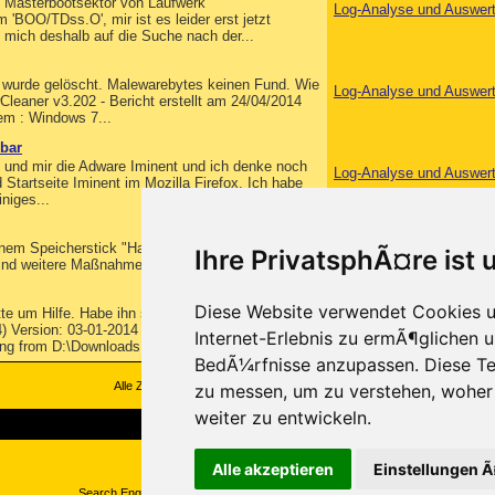
 im Masterbootsektor von Laufwerk
Log-Analyse und Auswer
'BOO/TDss.O', mir ist es leider erst jetzt
 mich deshalb auf die Suche nach der...
es wurde gelöscht. Malewarebytes keinen Fund. Wie
Log-Analyse und Auswer
leaner v3.202 - Bericht erstellt am 24/04/2014
em : Windows 7...
lbar
sst und mir die Adware Iminent und ich denke noch
Log-Analyse und Auswer
 Startseite Iminent im Mozilla Firefox. Ich habe
niges...
Log-Analyse und Auswer
nem Speicherstick "Hacktool Agent" gefunden.
Ihre PrivatsphÃ¤re ist 
Sind weitere Maßnahmen...
Diese Website verwendet Cookies u
itte um Hilfe. Habe ihn seit dem 28.12.13. FRST
Log-Analyse und Auswer
64) Version: 03-01-2014 Ran by Sebastian
Internet-Erlebnis zu ermÃ¶glichen u
ng from D:\Downloads Windows...
BedÃ¼rfnisse anzupassen. Diese Te
Alle Zeitangaben in WEZ +1. Es ist jetzt
08:18
Uhr.
zu messen, um zu verstehen, wohe
weiter zu entwickeln.
Copyright ©2000-2026, Trojaner-Board
Alle akzeptieren
Einstellungen 
Search Engine Optimization by vBSEO ©2011, Crawlability, Inc.