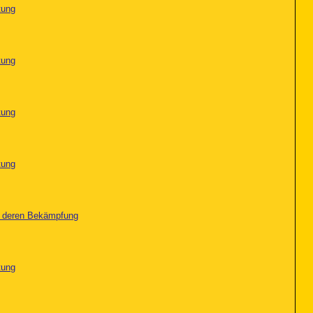
tung
tung
tung
tung
nd deren Bekämpfung
tung