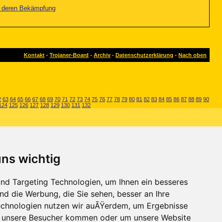
nd deren Bekämpfung
Kontakt
-
Trojaner-Board
-
Archiv
-
Datenschutzerklärung
-
Nach oben
2
63
64
65
66
67
68
69
70
71
72
73
74
75
76
77
78
79
80
81
82
83
84
85
86
87
88
89
90
124
125
126
127
128
129
130
131
132
uns wichtig
nd Targeting Technologien, um Ihnen ein besseres
nd die Werbung, die Sie sehen, besser an Ihre
chnologien nutzen wir auÃŸerdem, um Ergebnisse
r unsere Besucher kommen oder um unsere Website