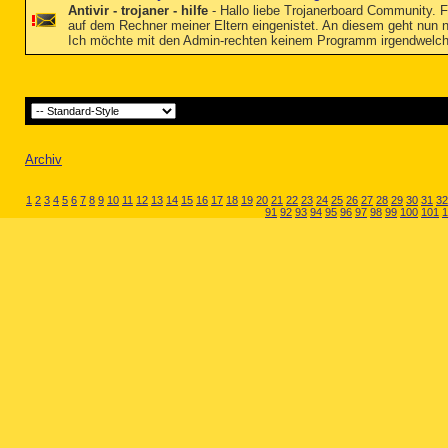
Antivir - trojaner - hilfe
- Hallo liebe Trojanerboard Community. F
auf dem Rechner meiner Eltern eingenistet. An diesem geht nun n
Ich möchte mit den Admin-rechten keinem Programm irgendwelche
Archiv
1
2
3
4
5
6
7
8
9
10
11
12
13
14
15
16
17
18
19
20
21
22
23
24
25
26
27
28
29
30
31
32
91
92
93
94
95
96
97
98
99
100
101
1