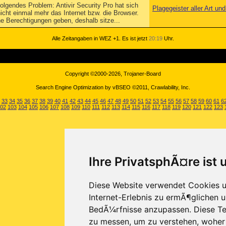
olgendes Problem: Antivir Security Pro hat sich
Plagegeister aller Art u
icht einmal mehr das Internet bzw. die Browser.
 Berechtigungen geben, deshalb sitze...
Alle Zeitangaben in WEZ +1. Es ist jetzt
20:19
Uhr.
Copyright ©2000-2026, Trojaner-Board
Search Engine Optimization by vBSEO ©2011, Crawlability, Inc.
33
34
35
36
37
38
39
40
41
42
43
44
45
46
47
48
49
50
51
52
53
54
55
56
57
58
59
60
61
6
02
103
104
105
106
107
108
109
110
111
112
113
114
115
116
117
118
119
120
121
122
123
Ihre PrivatsphÃ¤re ist 
Diese Website verwendet Cookies u
Internet-Erlebnis zu ermÃ¶glichen u
BedÃ¼rfnisse anzupassen. Diese Te
zu messen, um zu verstehen, wohe