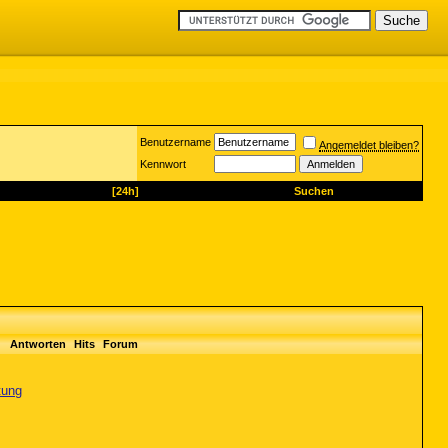
Benutzername
Angemeldet bleiben?
Kennwort
[24h]
Suchen
Antworten
Hits
Forum
tung