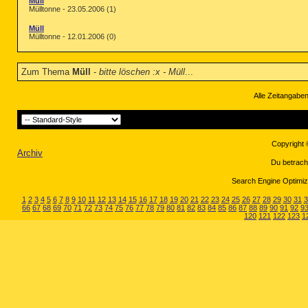
Müll
Mülltonne - 23.05.2006 (1)
Müll
Mülltonne - 12.01.2006 (0)
Zum Thema
Müll
-
bitte löschen :x - Müll
...
Alle Zeitangaben
Copyright 
Archiv
Du betrach
Search Engine Optimiza
1
2
3
4
5
6
7
8
9
10
11
12
13
14
15
16
17
18
19
20
21
22
23
24
25
26
27
28
29
30
31
3
66
67
68
69
70
71
72
73
74
75
76
77
78
79
80
81
82
83
84
85
86
87
88
89
90
91
92
9
120
121
122
123
1