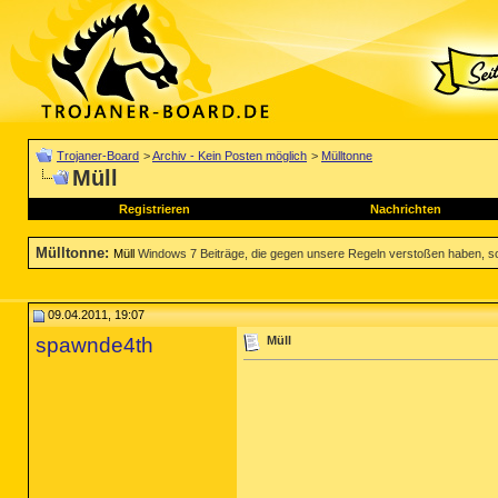
Trojaner-Board
>
Archiv - Kein Posten möglich
>
Mülltonne
Müll
Registrieren
Nachrichten
Mülltonne
:
Müll
Windows 7 Beiträge, die gegen unsere Regeln verstoßen haben, solche
09.04.2011, 19:07
spawnde4th
Müll