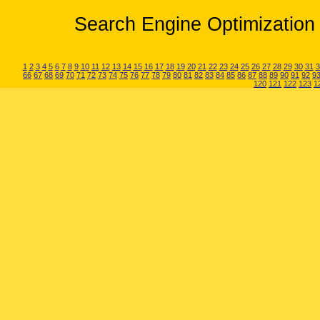
Search Engine Optimization 
1
2
3
4
5
6
7
8
9
10
11
12
13
14
15
16
17
18
19
20
21
22
23
24
25
26
27
28
29
30
31
3
66
67
68
69
70
71
72
73
74
75
76
77
78
79
80
81
82
83
84
85
86
87
88
89
90
91
92
9
120
121
122
123
1