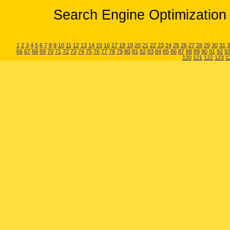
Search Engine Optimization 
1
2
3
4
5
6
7
8
9
10
11
12
13
14
15
16
17
18
19
20
21
22
23
24
25
26
27
28
29
30
31
3
66
67
68
69
70
71
72
73
74
75
76
77
78
79
80
81
82
83
84
85
86
87
88
89
90
91
92
9
120
121
122
123
1