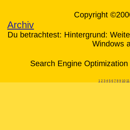
Copyright ©200
Archiv
Du betrachtest: Hintergrund: Weit
Windows a
Search Engine Optimization 
1
2
3
4
5
6
7
8
9
10
11