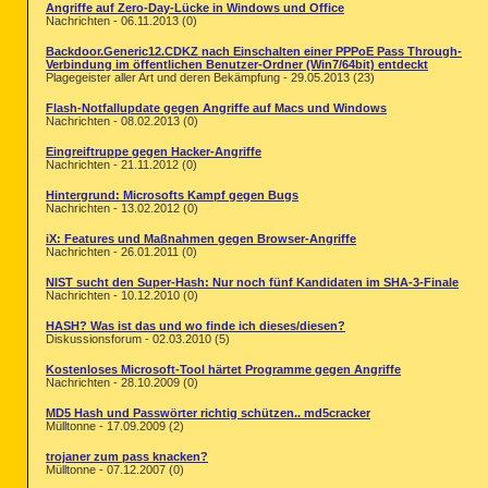
Angriffe auf Zero-Day-Lücke in Windows und Office
Nachrichten - 06.11.2013 (0)
Backdoor.Generic12.CDKZ nach Einschalten einer PPPoE Pass Through-
Verbindung im öffentlichen Benutzer-Ordner (Win7/64bit) entdeckt
Plagegeister aller Art und deren Bekämpfung - 29.05.2013 (23)
Flash-Notfallupdate gegen Angriffe auf Macs und Windows
Nachrichten - 08.02.2013 (0)
Eingreiftruppe gegen Hacker-Angriffe
Nachrichten - 21.11.2012 (0)
Hintergrund: Microsofts Kampf gegen Bugs
Nachrichten - 13.02.2012 (0)
iX: Features und Maßnahmen gegen Browser-Angriffe
Nachrichten - 26.01.2011 (0)
NIST sucht den Super-Hash: Nur noch fünf Kandidaten im SHA-3-Finale
Nachrichten - 10.12.2010 (0)
HASH? Was ist das und wo finde ich dieses/diesen?
Diskussionsforum - 02.03.2010 (5)
Kostenloses Microsoft-Tool härtet Programme gegen Angriffe
Nachrichten - 28.10.2009 (0)
MD5 Hash und Passwörter richtig schützen.. md5cracker
Mülltonne - 17.09.2009 (2)
trojaner zum pass knacken?
Mülltonne - 07.12.2007 (0)