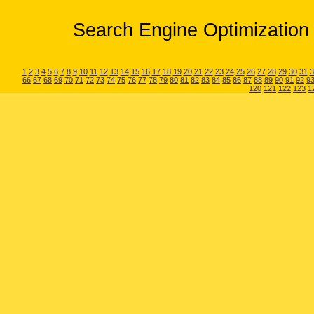
Search Engine Optimization 
1
2
3
4
5
6
7
8
9
10
11
12
13
14
15
16
17
18
19
20
21
22
23
24
25
26
27
28
29
30
31
3
66
67
68
69
70
71
72
73
74
75
76
77
78
79
80
81
82
83
84
85
86
87
88
89
90
91
92
9
120
121
122
123
1