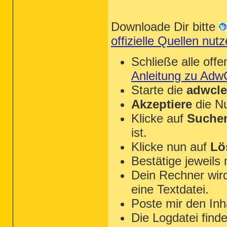
Downloade Dir bitte
offizielle Quellen n
Schließe alle of
Anleitung zu Adw
Starte die
adwcle
Akzeptiere
die N
Klicke auf
Suche
ist.
Klicke nun auf
Lö
Bestätige jeweils
Dein Rechner wird
eine Textdatei.
Poste mir den Inh
Die Logdatei find