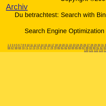
Archiv
Du betrachtest: Search with Bin
Search Engine Optimization 
1
2
3
4
5
6
7
8
9
10
11
12
13
14
15
16
17
18
19
20
21
22
23
24
25
26
27
28
29
30
31
3
66
67
68
69
70
71
72
73
74
75
76
77
78
79
80
81
82
83
84
85
86
87
88
89
90
91
92
9
120
121
122
123
1