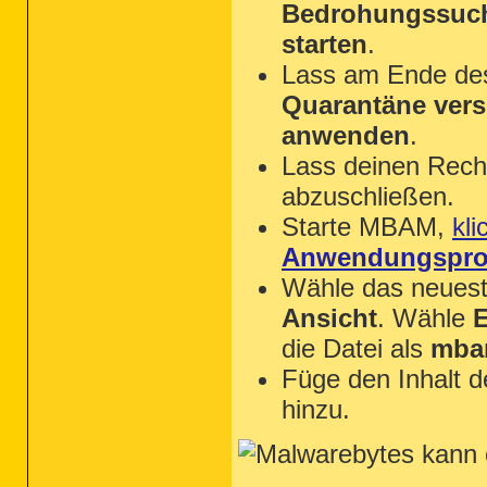
Bedrohungssuch
starten
.
Lass am Ende des 
Quarantäne ver
anwenden
.
Lass deinen Rechn
abzuschließen.
Starte MBAM,
kli
Anwendungsprot
Wähle das neueste
Ansicht
. Wähle
E
die Datei als
mba
Füge den Inhalt 
hinzu.