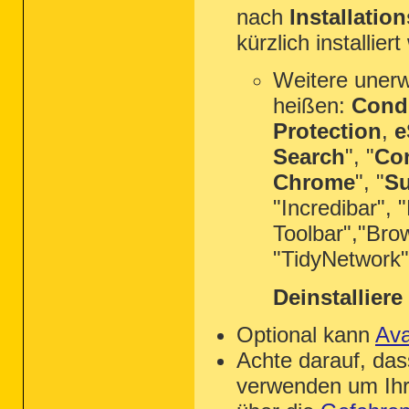
nach
Installatio
kürzlich installier
Weitere uner
heißen:
Condu
Protection
,
e
Search
", "
Co
Chrome
", "
Su
"Incredibar",
Toolbar","Bro
"TidyNetwork
Deinstalliere 
Optional kann
Ava
Achte darauf, das
verwenden um Ihr