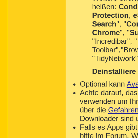
heißen:
Condu
Protection
,
e
Search
", "
Co
Chrome
", "
Su
"Incredibar",
Toolbar","Bro
"TidyNetwork
Deinstalliere 
Optional kann
Ava
Achte darauf, das
verwenden um Ihr
über die
Gefahren 
Downloader sind u
Falls es Apps gibt
bitte im Forum. 