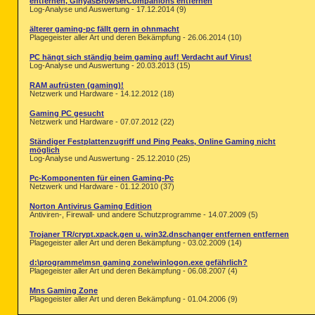
entfernen, GinyasBrowserCompanions entfernen
Log-Analyse und Auswertung - 17.12.2014 (9)
älterer gaming-pc fällt gern in ohnmacht
Plagegeister aller Art und deren Bekämpfung - 26.06.2014 (10)
PC hängt sich ständig beim gaming auf! Verdacht auf Virus!
Log-Analyse und Auswertung - 20.03.2013 (15)
RAM aufrüsten (gaming)!
Netzwerk und Hardware - 14.12.2012 (18)
Gaming PC gesucht
Netzwerk und Hardware - 07.07.2012 (22)
Ständiger Festplattenzugriff und Ping Peaks, Online Gaming nicht
möglich
Log-Analyse und Auswertung - 25.12.2010 (25)
Pc-Komponenten für einen Gaming-Pc
Netzwerk und Hardware - 01.12.2010 (37)
Norton Antivirus Gaming Edition
Antiviren-, Firewall- und andere Schutzprogramme - 14.07.2009 (5)
Trojaner TR/crypt.xpack.gen u. win32.dnschanger entfernen entfernen
Plagegeister aller Art und deren Bekämpfung - 03.02.2009 (14)
d:\programme\msn gaming zone\winlogon.exe gefährlich?
Plagegeister aller Art und deren Bekämpfung - 06.08.2007 (4)
Mns Gaming Zone
Plagegeister aller Art und deren Bekämpfung - 01.04.2006 (9)