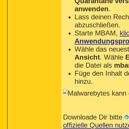
Quarantäne ver
anwenden
.
Lass deinen Rechn
abzuschließen.
Starte MBAM,
kli
Anwendungsprot
Wähle das neueste
Ansicht
. Wähle
E
die Datei als
mba
Füge den Inhalt 
hinzu.
Downloade Dir bitte
offizielle Quellen n