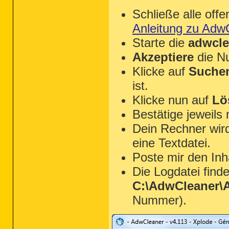
Schließe alle of
Anleitung zu Adw
Starte die
adwcle
Akzeptiere
die N
Klicke auf
Suche
ist.
Klicke nun auf
Lö
Bestätige jeweils
Dein Rechner wird
eine Textdatei.
Poste mir den Inh
Die Logdatei find
C:\AdwCleaner\A
Nummer).