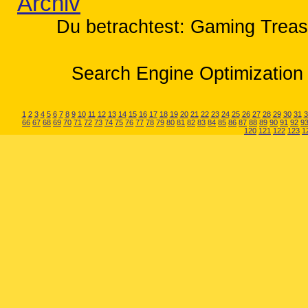
Archiv
Du betrachtest: Gaming Treas
Search Engine Optimization 
1
2
3
4
5
6
7
8
9
10
11
12
13
14
15
16
17
18
19
20
21
22
23
24
25
26
27
28
29
30
31
3
66
67
68
69
70
71
72
73
74
75
76
77
78
79
80
81
82
83
84
85
86
87
88
89
90
91
92
9
120
121
122
123
1