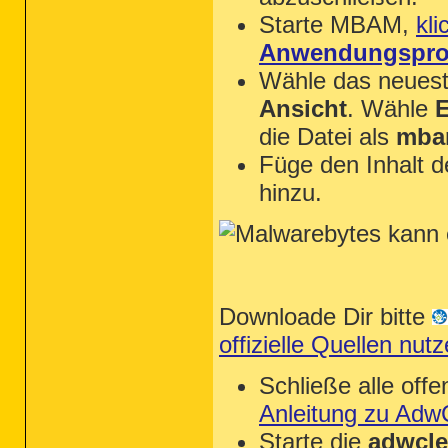
Starte MBAM,
kli
Anwendungsprot
Wähle das neueste
Ansicht
. Wähle
E
die Datei als
mba
Füge den Inhalt 
hinzu.
Downloade Dir bitte
offizielle Quellen n
Schließe alle of
Anleitung zu Adw
Starte die
adwcle