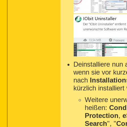
Deinstalliere nun
wenn sie vor kurz
nach
Installatio
kürzlich installier
Weitere uner
heißen:
Condu
Protection
,
e
Search
", "
Co