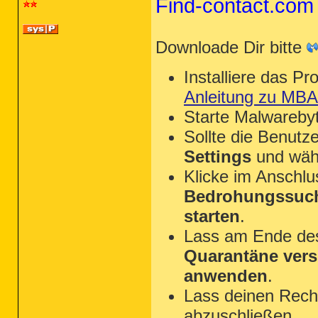
Find-contact.com 
Downloade Dir bitte
Installiere das P
Anleitung zu MB
Starte Malwareby
Sollte die Benutze
Settings
und wäh
Klicke im Anschl
Bedrohungssuch
starten
.
Lass am Ende des 
Quarantäne ver
anwenden
.
Lass deinen Rechn
abzuschließen.