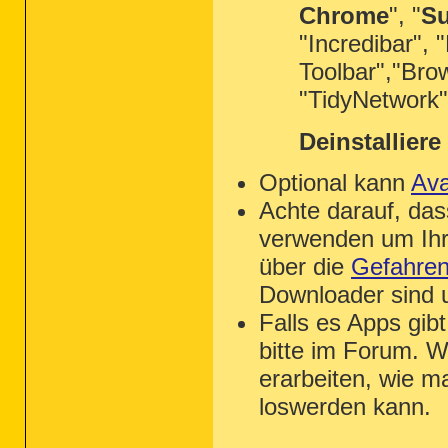
Chrome
", "
Su
"Incredibar",
Toolbar","Bro
"TidyNetwork
Deinstalliere 
Optional kann
Ava
Achte darauf, das
verwenden um Ihr
über die
Gefahren 
Downloader sind u
Falls es Apps gibt
bitte im Forum. 
erarbeiten, wie m
loswerden kann.
_________________