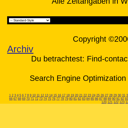
Alle Zeitangaben in W
Copyright ©200
Archiv
Du betrachtest: Find-contac
Search Engine Optimization 
1
2
3
4
5
6
7
8
9
10
11
12
13
14
15
16
17
18
19
20
21
22
23
24
25
26
27
28
29
30
31
3
66
67
68
69
70
71
72
73
74
75
76
77
78
79
80
81
82
83
84
85
86
87
88
89
90
91
92
9
120
121
122
123
1