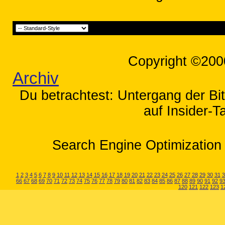
Copyright ©200
Archiv
Du betrachtest: Untergang der Bi
auf Insider-T
Search Engine Optimization 
1
2
3
4
5
6
7
8
9
10
11
12
13
14
15
16
17
18
19
20
21
22
23
24
25
26
27
28
29
30
31
3
66
67
68
69
70
71
72
73
74
75
76
77
78
79
80
81
82
83
84
85
86
87
88
89
90
91
92
9
120
121
122
123
1