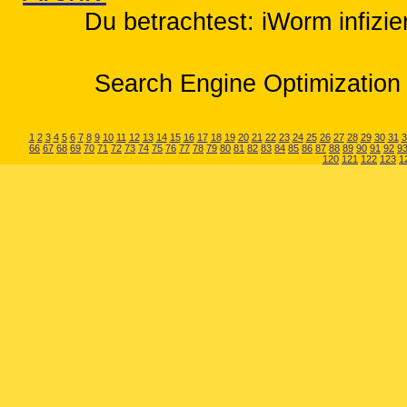
Du betrachtest: iWorm infizi
Search Engine Optimization 
1
2
3
4
5
6
7
8
9
10
11
12
13
14
15
16
17
18
19
20
21
22
23
24
25
26
27
28
29
30
31
3
66
67
68
69
70
71
72
73
74
75
76
77
78
79
80
81
82
83
84
85
86
87
88
89
90
91
92
9
120
121
122
123
1