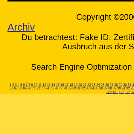
Copyright ©200
Archiv
Du betrachtest: Fake ID: Zerti
Ausbruch aus der S
Search Engine Optimization 
1
2
3
4
5
6
7
8
9
10
11
12
13
14
15
16
17
18
19
20
21
22
23
24
25
26
27
28
29
30
31
3
66
67
68
69
70
71
72
73
74
75
76
77
78
79
80
81
82
83
84
85
86
87
88
89
90
91
92
9
120
121
122
123
1