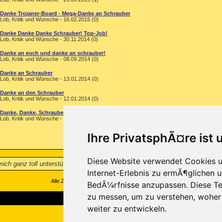
Danke Trojaner-Board - Mega-Danke an Schrauber
Lob, Kritik und Wünsche - 16.02.2015 (0)
Danke Danke Danke Schrauber! Top-Job!
Lob, Kritik und Wünsche - 30.11.2014 (0)
Danke an euch und danke an schrauber!
Lob, Kritik und Wünsche - 08.09.2014 (0)
Danke an Schrauber
Lob, Kritik und Wünsche - 13.01.2014 (0)
Danke an den Schrauber
Lob, Kritik und Wünsche - 12.01.2014 (0)
Danke, Danke, Schrauber! :), ein geiles Team!
Lob, Kritik und Wünsche - 24.07.2013 (0)
Ihre PrivatsphÃ¤re ist 
Diese Website verwendet Cookies u
ich ganz toll unterstützt und betreut! Alles super perfekt! Viele Grüße - Dan
Internet-Erlebnis zu ermÃ¶glichen u
Alle Zeitangaben in WEZ +1. Es ist jetzt
17:00
Uhr.
BedÃ¼rfnisse anzupassen. Diese Te
zu messen, um zu verstehen, wohe
weiter zu entwickeln.
Copyright ©2000-2026, Trojaner-Board