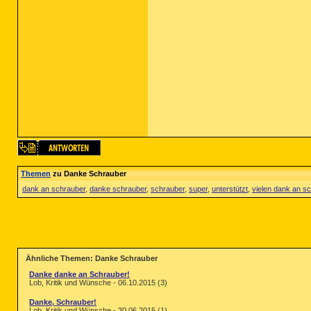
Themen
zu Danke Schrauber
dank an schrauber
,
danke schrauber
,
schrauber
,
super
,
unterstützt
,
vielen dank an s
Ähnliche Themen: Danke Schrauber
Danke danke an Schrauber!
Lob, Kritik und Wünsche - 06.10.2015 (3)
Danke, Schrauber!
Lob, Kritik und Wünsche - 30.06.2015 (1)