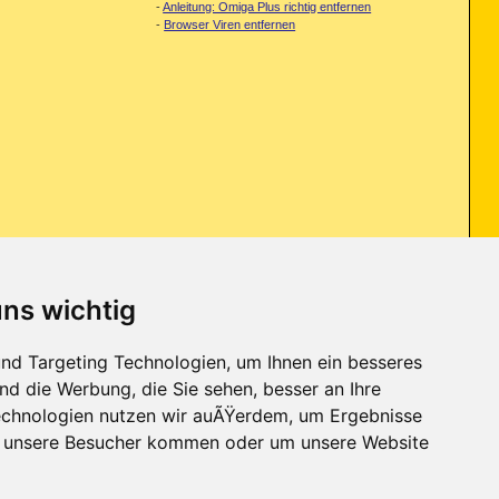
-
Anleitung: Omiga Plus richtig entfernen
-
Browser Viren entfernen
uns wichtig
nd Targeting Technologien, um Ihnen ein besseres
ke Schrauber
...
nd die Werbung, die Sie sehen, besser an Ihre
chnologien nutzen wir auÃŸerdem, um Ergebnisse
r unsere Besucher kommen oder um unsere Website
Kontakt
-
Trojaner-Board
-
Archiv
-
Datenschutzerklärung
-
Nach oben