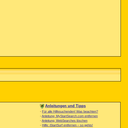
Anleitungen und Tipps
-
Für alle Hilfesuchenden! Was beachten?
-
Anleitung: MyStartSearch.com entfernen
-
Anleitung: WebSearches löschen
-
Hilfe: iStartSurf entfernen – so gehts!