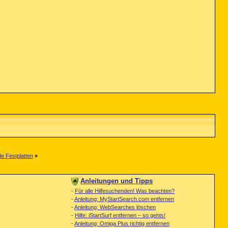
de Festplatten
»
Anleitungen und Tipps
-
Für alle Hilfesuchenden! Was beachten?
-
Anleitung: MyStartSearch.com entfernen
-
Anleitung: WebSearches löschen
-
Hilfe: iStartSurf entfernen – so gehts!
-
Anleitung: Omiga Plus richtig entfernen