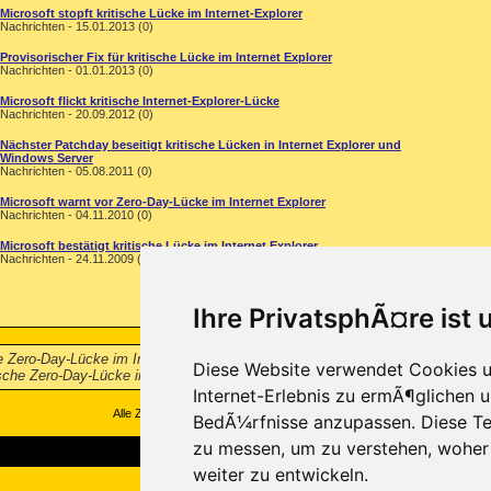
Microsoft stopft kritische Lücke im Internet-Explorer
Nachrichten - 15.01.2013 (0)
Provisorischer Fix für kritische Lücke im Internet Explorer
Nachrichten - 01.01.2013 (0)
Microsoft flickt kritische Internet-Explorer-Lücke
Nachrichten - 20.09.2012 (0)
Nächster Patchday beseitigt kritische Lücken in Internet Explorer und
Windows Server
Nachrichten - 05.08.2011 (0)
Microsoft warnt vor Zero-Day-Lücke im Internet Explorer
Nachrichten - 04.11.2010 (0)
Microsoft bestätigt kritische Lücke im Internet Explorer
Nachrichten - 24.11.2009 (0)
Ihre PrivatsphÃ¤re ist 
e Zero-Day-Lücke im Internet Explorer Bei der Analyse einer infizierten Webs
Diese Website verwendet Cookies u
sche Zero-Day-Lücke im Internet Explorer
...
Internet-Erlebnis zu ermÃ¶glichen u
Alle Zeitangaben in WEZ +1. Es ist jetzt
04:06
Uhr.
BedÃ¼rfnisse anzupassen. Diese Te
zu messen, um zu verstehen, wohe
weiter zu entwickeln.
Copyright ©2000-2026, Trojaner-Board