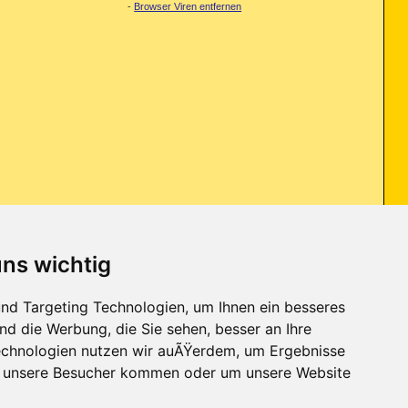
-
Browser Viren entfernen
uns wichtig
eite entdeckten Sicherheitsexprten eine kritische Schwachstelle im IE,
nd Targeting Technologien, um Ihnen ein besseres
nd die Werbung, die Sie sehen, besser an Ihre
chnologien nutzen wir auÃŸerdem, um Ergebnisse
r unsere Besucher kommen oder um unsere Website
Kontakt
-
Trojaner-Board
-
Archiv
-
Datenschutzerklärung
-
Nach oben