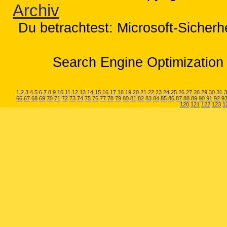
Archiv
Du betrachtest: Microsoft-Sicherh
Search Engine Optimization 
1
2
3
4
5
6
7
8
9
10
11
12
13
14
15
16
17
18
19
20
21
22
23
24
25
26
27
28
29
30
31
3
66
67
68
69
70
71
72
73
74
75
76
77
78
79
80
81
82
83
84
85
86
87
88
89
90
91
92
9
120
121
122
123
1