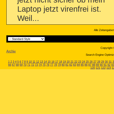
Laptop jetzt virenfrei ist.
Weil...
Alle Zeitangaben
Copyright 
Archiv
Search Engine Optimiza
1
2
3
4
5
6
7
8
9
10
11
12
13
14
15
16
17
18
19
20
21
22
23
24
25
26
27
28
29
30
31
3
66
67
68
69
70
71
72
73
74
75
76
77
78
79
80
81
82
83
84
85
86
87
88
89
90
91
92
9
120
121
122
123
1