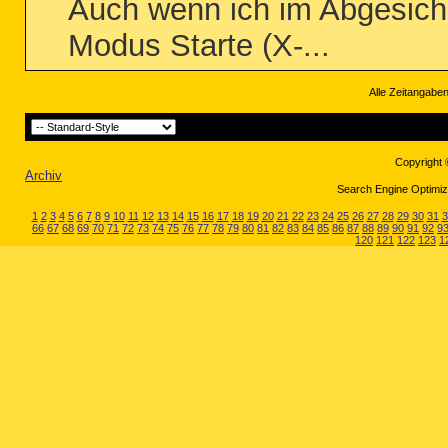
Auch wenn ich im Abgesich
Modus Starte (X-...
Alle Zeitangaben
Copyright 
Archiv
Search Engine Optimiza
1
2
3
4
5
6
7
8
9
10
11
12
13
14
15
16
17
18
19
20
21
22
23
24
25
26
27
28
29
30
31
3
66
67
68
69
70
71
72
73
74
75
76
77
78
79
80
81
82
83
84
85
86
87
88
89
90
91
92
9
120
121
122
123
1