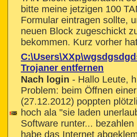
bitte meine jetzigen 100 TA
Formular eintragen sollte, 
neuen Block zugeschickt z
bekommen. Kurz vorher hat
C:\Users\XXp\wgsdgsdgds
Trojaner entfernen
Nach login
- Hallo Leute, h
Problem: beim Öffnen eine
(27.12.2012) poppten plötzl
hoch ala "sie laden unerlau
Software runter... bezahlen S
habe das Internet abgekle