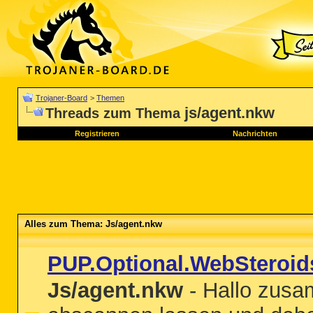
Trojaner-Board
>
Themen
js/agent.nkw
Threads zum Thema
Registrieren
Nachrichten
Alles zum Thema: Js/agent.nkw
PUP.Optional.WebSteroid
Js/agent.nkw
- Hallo zusa