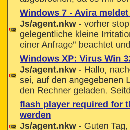
Windows 7 - Avira melde
Js/agent.nkw
- vorher stop
gelegentliche kleine Irrit
einer Anfrage" beachtet u
Windows XP: Virus Win 32
Js/agent.nkw
- Hallo, nac
sei, auf den angegebenen Li
den Rechner geladen. Seitd
flash player required for 
werden
Js/agent.nkw
- Guten Tag, 