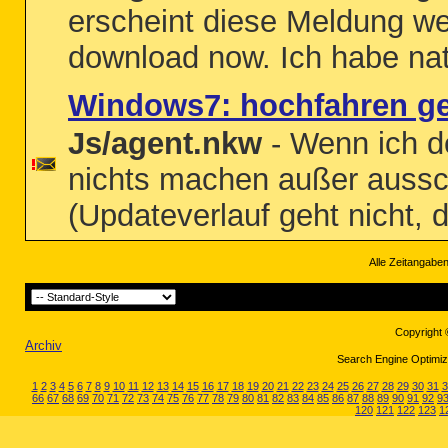
erscheint diese Meldung wen
download now. Ich habe nat
Windows7: hochfahren ge
Js/agent.nkw
- Wenn ich d
nichts machen außer aussch
(Updateverlauf geht nicht,
Alle Zeitangaben
Copyright 
Archiv
Search Engine Optimiza
1
2
3
4
5
6
7
8
9
10
11
12
13
14
15
16
17
18
19
20
21
22
23
24
25
26
27
28
29
30
31
3
66
67
68
69
70
71
72
73
74
75
76
77
78
79
80
81
82
83
84
85
86
87
88
89
90
91
92
9
120
121
122
123
1