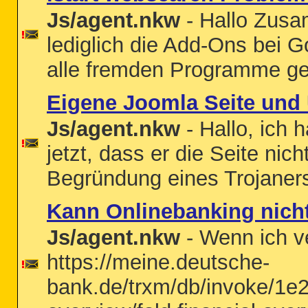
Js/agent.nkw
- Hallo Zusa
lediglich die Add-Ons bei 
alle fremden Programme gel
Eigene Joomla Seite und
Js/agent.nkw
- Hallo, ich 
jetzt, dass er die Seite ni
Begründung eines Trojaners
Kann Onlinebanking nicht 
Js/agent.nkw
- Wenn ich ve
https://meine.deutsche-
bank.de/trxm/db/invoke/1e