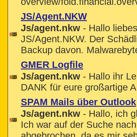
overview/fold.financial.over
JS/Agent.NKW
Js/agent.nkw
- Hallo liebe
JS/Agent.NKW. Der Schädlin
Backup davon. Malwarebyte
GMER Logfile
Js/agent.nkw
- Hallo ihr L
DANK für eure großartige A
SPAM Mails über Outlook
Js/agent.nkw
- Hallo, ich 
Ich war auf der Suche nach
abgebrochen, da es mir sehr