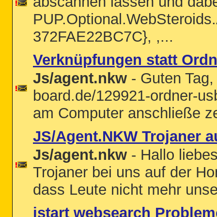
abscannen lassen und dabei
PUP.Optional.WebSteroi
372FAE22BC7C}, ,...
Verknüpfungen statt Ordn
Js/agent.nkw
- Guten Tag,
board.de/129921-ordner-us
am Computer anschließe zei
JS/Agent.NKW Trojaner a
Js/agent.nkw
- Hallo liebe
Trojaner bei uns auf der H
dass Leute nicht mehr uns
istart websearch Problem