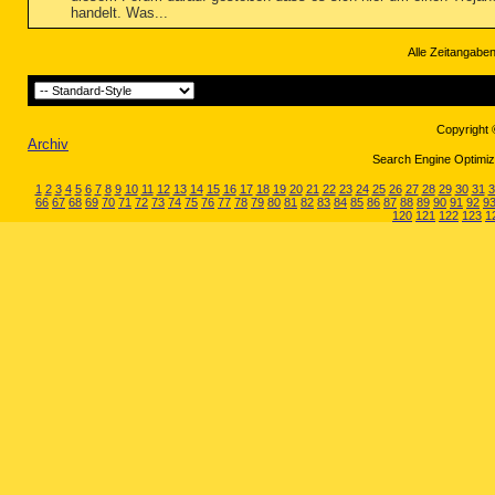
handelt. Was...
Alle Zeitangaben
Copyright 
Archiv
Search Engine Optimiza
1
2
3
4
5
6
7
8
9
10
11
12
13
14
15
16
17
18
19
20
21
22
23
24
25
26
27
28
29
30
31
3
66
67
68
69
70
71
72
73
74
75
76
77
78
79
80
81
82
83
84
85
86
87
88
89
90
91
92
9
120
121
122
123
1