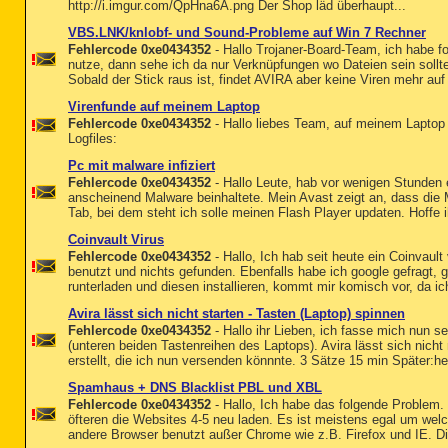
http://i.imgur.com/QpHna6A.png Der Shop läd überhaupt...
VBS.LNK/knlobf- und Sound-Probleme auf Win 7 Rechner
Fehlercode 0xe0434352
- Hallo Trojaner-Board-Team, ich habe 
nutze, dann sehe ich da nur Verknüpfungen wo Dateien sein soll
Sobald der Stick raus ist, findet AVIRA aber keine Viren mehr a
Virenfunde auf meinem Laptop
Fehlercode 0xe0434352
- Hallo liebes Team, auf meinem Laptop 
Logfiles:
Pc mit malware infiziert
Fehlercode 0xe0434352
- Hallo Leute, hab vor wenigen Stunden
anscheinend Malware beinhaltete. Mein Avast zeigt an, dass die 
Tab, bei dem steht ich solle meinen Flash Player updaten. Hoffe 
Coinvault Virus
Fehlercode 0xe0434352
- Hallo, Ich hab seit heute ein Coinvau
benutzt und nichts gefunden. Ebenfalls habe ich google gefragt, 
runterladen und diesen installieren, kommt mir komisch vor, da i
Avira lässt sich nicht starten - Tasten (Laptop) spinnen
Fehlercode 0xe0434352
- Hallo ihr Lieben, ich fasse mich nun s
(unteren beiden Tastenreihen des Laptops). Avira lässt sich nich
erstellt, die ich nun versenden könnnte. 3 Sätze 15 min Später:heu
Spamhaus + DNS Blacklist PBL und XBL
Fehlercode 0xe0434352
- Hallo, Ich habe das folgende Problem
öfteren die Websites 4-5 neu laden. Es ist meistens egal um we
andere Browser benutzt außer Chrome wie z.B. Firefox und IE. Di