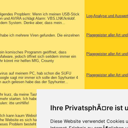
folgendes Propblem: Wenn ich meinen USB-Stick
Log-Analyse und Auswer
ten und AVIRA schlägt Alarm: VBS.LNK/knlobf.
uf dem System. Denke aber, dass mein...
Plagegeister aller Art u
habe ich mehrere Viren gefunden. Die einzelnen
 ein komisches Programm geöffnet, dass
Plagegeister aller Art u
Malware, jedoch öffnet sich seitdem immer ein
ihr könnt mir helfen MfG, Crounty
lt virus auf meinem PC, hab schon die SUFU
Plagegeister aller Art u
google sagt mir immer ich solle den Spyhunter 4
ch auch gelesen habe das der Spyhunter...
ehr kurz, da meine Tasten kaum funktionieren
Log-Analyse und Auswer
t mehr starten. Ich habe FRST zwei Dateien
len: itte umHilfe!
Ihre PrivatsphÃ¤re ist 
. Ich kann kaum Websites öffnen. Muss des
Plagegeister aller Art u
lche Website es sich handelt. Zudem habe ich auch
Diese Website verwendet Cookies u
eses Problem besteht erst seit dem...