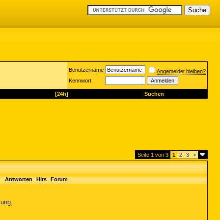
Benutzername
Angemeldet bleiben?
Kennwort
[24h]
Suchen
Seite 1 von 3
1
2
3
>
Antworten
Hits
Forum
tung