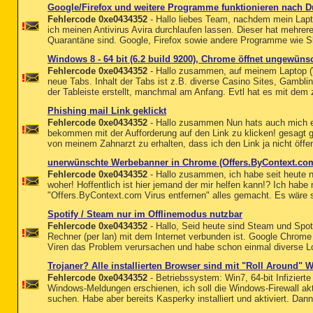
Google/Firefox und weitere Programme funktionieren nach Du
Fehlercode 0xe0434352
- Hallo liebes Team, nachdem mein Lapto
ich meinen Antivirus Avira durchlaufen lassen. Dieser hat mehrer
Quarantäne sind. Google, Firefox sowie andere Programme wie Sky
Windows 8 - 64 bit (6.2 build 9200), Chrome öffnet ungewüns
Fehlercode 0xe0434352
- Hallo zusammen, auf meinem Laptop (W
neue Tabs. Inhalt der Tabs ist z.B. diverse Casino Sites, Gamb
der Tableiste erstellt, manchmal am Anfang. Evtl hat es mit dem zu
Phishing mail Link geklickt
Fehlercode 0xe0434352
- Hallo zusammen Nun hats auch mich e
bekommen mit der Aufforderung auf den Link zu klicken! gesagt 
von meinem Zahnarzt zu erhalten, dass ich den Link ja nicht öffen
unerwünschte Werbebanner in Chrome (Offers.ByContext.co
Fehlercode 0xe0434352
- Hallo zusammen, ich habe seit heute 
woher! Hoffentlich ist hier jemand der mir helfen kann!? Ich habe
"Offers.ByContext.com Virus entfernen" alles gemacht. Es wäre s
Spotify / Steam nur im Offlinemodus nutzbar
Fehlercode 0xe0434352
- Hallo, Seid heute sind Steam und Spot
Rechner (per lan) mit dem Internet verbunden ist. Google Chrome 
Viren das Problem verursachen und habe schon einmal diverse Logfi
Trojaner? Alle installierten Browser sind mit "Roll Around" 
Fehlercode 0xe0434352
- Betriebssystem: Win7, 64-bit Infiziert
Windows-Meldungen erschienen, ich soll die Windows-Firewall ak
suchen. Habe aber bereits Kasperky installiert und aktiviert. Dann