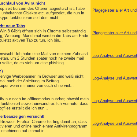
rchlauf von Avira nicht
p seit kurzem des Öfteren abgestürzt ist, habe
Plagegeister aller Art u
e unbekannte Objekte etc. aufgezeigt, die nun in
pe funktionieren seit dem nicht...
cht neue Tabs
in 8 64bit) öffnen sich in Chrome selbstständig
Plagegeister aller Art u
ling, Werbung. Manchmal werden die Tabs am Ende
letzt aktiven Tab zu tun, ich bin...
rwischt! Ich habe eine Mail von meinem Zahnarzt
Log-Analyse und Auswer
getan, um 2 Stunden später noch ne zweite mail
 sollte, da es sich um eine phishing...
m)
nervige Werbebanner im Browser und weiß nicht
Log-Analyse und Auswer
 mal nach der Anleitung im Beitrag
uper wenn mir einer von euch ohne viel...
ify nur noch im offlinemodus nutzbar, obwohl mein
Log-Analyse und Auswer
funktioniert soweit einwandfrei. Ich vermute, dass
les erstellt die ich nun...
Werbeanzeigen versucht!
e Browser: Firefox, Chrome Es fing damit an, dass
Log-Analyse und Auswer
tivieren und online nach einem Antivirenprogramm
 erschienen auf einmal in...