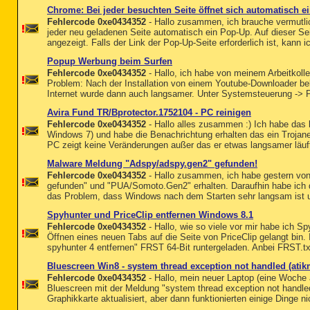
Chrome: Bei jeder besuchten Seite öffnet sich automatisch e
Fehlercode 0xe0434352
- Hallo zusammen, ich brauche vermutlic
jeder neu geladenen Seite automatisch ein Pop-Up. Auf dieser Sei
angezeigt. Falls der Link der Pop-Up-Seite erforderlich ist, kann 
Popup Werbung beim Surfen
Fehlercode 0xe0434352
- Hallo, ich habe von meinem Arbeitkol
Problem: Nach der Installation von einem Youtube-Downloader b
Internet wurde dann auch langsamer. Unter Systemsteuerung -> 
Avira Fund TR/Bprotector.1752104 - PC reinigen
Fehlercode 0xe0434352
- Hallo alles zusammen :) Ich habe das 
Windows 7) und habe die Benachrichtung erhalten das ein Troja
PC zeigt keine Veränderungen außer das er etwas langsamer läuft 
Malware Meldung "Adspy/adspy.gen2" gefunden!
Fehlercode 0xe0434352
- Hallo zusammen, ich habe gestern vo
gefunden" und "PUA/Somoto.Gen2" erhalten. Daraufhin habe ich d
das Problem, dass Windows nach dem Starten sehr langsam ist un
Spyhunter und PriceClip entfernen Windows 8.1
Fehlercode 0xe0434352
- Hallo, wie so viele vor mir habe ich Sp
Öffnen eines neuen Tabs auf die Seite von PriceClip gelangt bin
spyhunter 4 entfernen" FRST 64-Bit runtergeladen. Anbei FRST.txt u
Bluescreen Win8 - system thread exception not handled (ati
Fehlercode 0xe0434352
- Hallo, mein neuer Laptop (eine Woche 
Bluescreen mit der Meldung "system thread exception not handled
Graphikkarte aktualisiert, aber dann funktionierten einige Dinge ni