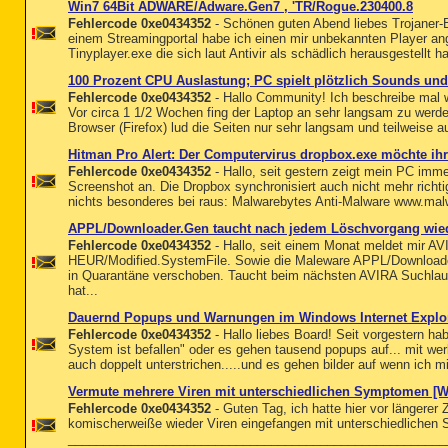
Win7 64Bit ADWARE/Adware.Gen7 , 'TR/Rogue.230400.8
Fehlercode 0xe0434352
- Schönen guten Abend liebes Trojaner
einem Streamingportal habe ich einen mir unbekannten Player an
Tinyplayer.exe die sich laut Antivir als schädlich herausgestellt h
100 Prozent CPU Auslastung; PC spielt plötzlich Sounds un
Fehlercode 0xe0434352
- Hallo Community! Ich beschreibe mal w
Vor circa 1 1/2 Wochen fing der Laptop an sehr langsam zu werde
Browser (Firefox) lud die Seiten nur sehr langsam und teilweise au
Hitman Pro Alert: Der Computervirus dropbox.exe möchte ih
Fehlercode 0xe0434352
- Hallo, seit gestern zeigt mein PC im
Screenshot an. Die Dropbox synchronisiert auch nicht mehr richt
nichts besonderes bei raus: Malwarebytes Anti-Malware www.mal
APPL/Downloader.Gen taucht nach jedem Löschvorgang wied
Fehlercode 0xe0434352
- Hallo, seit einem Monat meldet mir A
HEUR/Modified.SystemFile. Sowie die Maleware APPL/Downloader
in Quarantäne verschoben. Taucht beim nächsten AVIRA Suchlauf 
hat...
Dauernd Popups und Warnungen im Windows Internet Explo
Fehlercode 0xe0434352
- Hallo liebes Board! Seit vorgestern hab
System ist befallen" oder es gehen tausend popups auf... mit wer
auch doppelt unterstrichen.....und es gehen bilder auf wenn ich mi
Vermute mehrere Viren mit unterschiedlichen Symptomen [W
Fehlercode 0xe0434352
- Guten Tag, ich hatte hier vor längerer
komischerweiße wieder Viren eingefangen mit unterschiedlichen
______________________________________________________