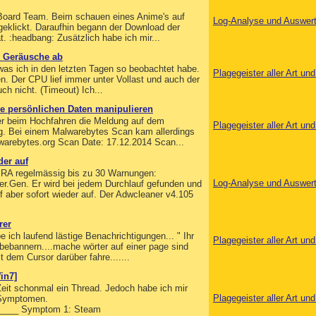
-Board Team. Beim schauen eines Anime's auf
Log-Analyse und Auswer
geklickt. Daraufhin begann der Download der
at. :headbang: Zusätzlich habe ich mir...
d Geräusche ab
as ich in den letzten Tagen so beobachtet habe.
Plagegeister aller Art u
n. Der CPU lief immer unter Vollast und auch der
ch nicht. (Timeout) Ich...
re persönlichen Daten manipulieren
mer beim Hochfahren die Meldung auf dem
Plagegeister aller Art u
ig. Bei einem Malwarebytes Scan kam allerdings
warebytes.org Scan Date: 17.12.2014 Scan...
er auf
VIRA regelmässig bis zu 30 Warnungen:
Log-Analyse und Auswer
.Gen. Er wird bei jedem Durchlauf gefunden und
aber sofort wieder auf. Der Adwcleaner v4.105
rer
e ich laufend lästige Benachrichtigungen... " Ihr
Plagegeister aller Art u
bebannern....mache wörter auf einer page sind
t dem Cursor darüber fahre.......
in7]
 Zeit schonmal ein Thread. Jedoch habe ich mir
Plagegeister aller Art u
 Symptomen.
____ Symptom 1: Steam