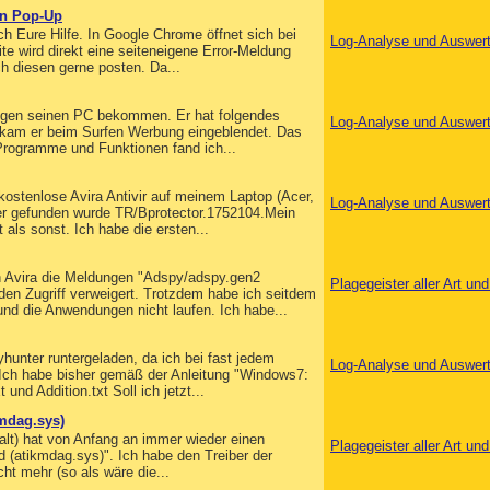
in Pop-Up
h Eure Hilfe. In Google Chrome öffnet sich bei
Log-Analyse und Auswer
te wird direkt eine seiteneigene Error-Meldung
ich diesen gerne posten. Da...
legen seinen PC bekommen. Er hat folgendes
Log-Analyse und Auswer
ekam er beim Surfen Werbung eingeblendet. Das
Programme und Funktionen fand ich...
kostenlose Avira Antivir auf meinem Laptop (Acer,
Log-Analyse und Auswer
ner gefunden wurde TR/Bprotector.1752104.Mein
als sonst. Ich habe die ersten...
n Avira die Meldungen "Adspy/adspy.gen2
Plagegeister aller Art u
en Zugriff verweigert. Trotzdem habe ich seitdem
d die Anwendungen nicht laufen. Ich habe...
yhunter runtergeladen, da ich bei fast jedem
Log-Analyse und Auswer
. Ich habe bisher gemäß der Anleitung "Windows7:
nd Addition.txt Soll ich jetzt...
kmdag.sys)
alt) hat von Anfang an immer wieder einen
Plagegeister aller Art u
 (atikmdag.sys)". Ich habe den Treiber der
cht mehr (so als wäre die...